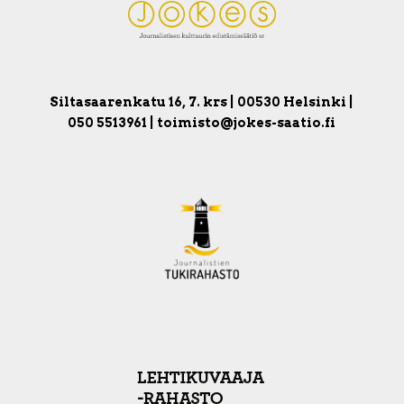
Siltasaarenkatu 16, 7. krs | 00530 Helsinki |
050 5513961 | toimisto@jokes-saatio.fi