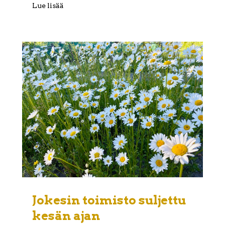
Lue lisää
Jokesin toimisto suljettu
kesän ajan