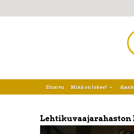
Etusivu
Mikä on Jokes?
Ajank
Lehtikuvaajarahaston 