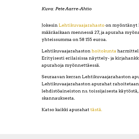
Kuva: Pete Aarre-Ahtio
Jokesin
Lehtikuvaajarahasto
on myöntänyt 
määräaikaan mennessä 27, ja apuraha myönn
yhteissumma on 58 155 euroa.
Lehtikuvaajarahaston
hoitokunta
harmitteli
Erityisesti erilaisissa näyttely- ja kirjahan
apurahoja myönnettäessä.
Seuraavan kerran Lehtikuvaajarahaston apu
Lehtikuvaajarahaston apurahat rahoitetaan
lehdistöaineiston ns. toissijaisesta käytöstä
skannauksesta.
Katso kaikki apurahat
tästä.