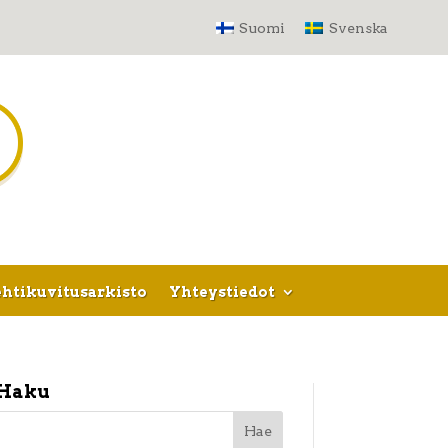
Suomi
Svenska
htikuvitusarkisto
Yhteystiedot
Haku