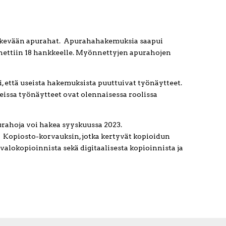
kevään apurahat. Apurahahakemuksia saapui
ettiin 18 hankkeelle. Myönnettyjen apurahojen
, että useista hakemuksista puuttuivat työnäytteet.
kkeissa työnäytteet ovat olennaisessa roolissa
rahoja voi hakea syyskuussa 2023.
 Kopiosto-korvauksin, jotka kertyvät kopioidun
, valokopioinnista sekä digitaalisesta kopioinnista ja