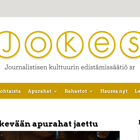
ohtaista
Apurahat
Rahastot
Haussa nyt
Le
kevään apurahat jaettu