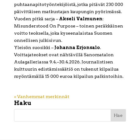
puhtaanapitotyöntekijöistä, jotka pitävät 230 000
päivittäisen matkustajan kaupungin pyörimässä.
Vuoden pitkä sarja –
Akseli Valmunen
:
Misunderstood On Purpose – toinen peräkkäinen
voitto teoksella, joka kyseenalaistaa Suomen
onnellisen julkisivun.
Yleisön suosikki –
Johanna Erjonsalo
.
Voittajateokset ovat nähtävillä Sanomatalon
Aulagalleriassa 9.4.–30.4.2026. Journalistisen
kulttuurin edistämissäätiö on tukenut kilpailua
myöntämällä 15 000 euroa kilpailun palkintoihin.
« Vanhemmat merkinnät
Haku