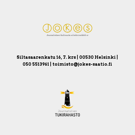
Siltasaarenkatu 16, 7. krs | 00530 Helsinki |
050 5513961 | toimisto@jokes-saatio.fi