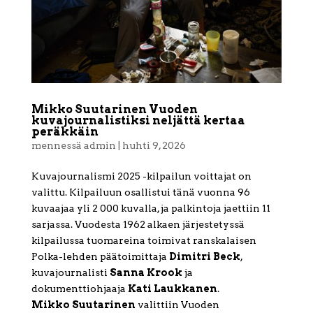
Mikko Suutarinen Vuoden
kuvajournalistiksi neljättä kertaa
peräkkäin
mennessä
admin
|
huhti 9, 2026
Kuvajournalismi 2025 -kilpailun voittajat on
valittu. Kilpailuun osallistui tänä vuonna 96
kuvaajaa yli 2 000 kuvalla, ja palkintoja jaettiin 11
sarjassa. Vuodesta 1962 alkaen järjestetyssä
kilpailussa tuomareina toimivat ranskalaisen
Polka-lehden päätoimittaja
Dimitri Beck
,
kuvajournalisti
Sanna Krook
ja
dokumenttiohjaaja
Kati Laukkanen
.
Mikko Suutarinen
valittiin Vuoden