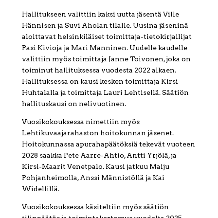
Hallitukseen valittiin kaksi uutta jäsentä Ville
Hännisen ja Suvi Aholan tilalle. Uusina jäseninä
aloittavat helsinkiläiset toimittaja-tietokirjailijat
Pasi Kivioja ja Mari Manninen. Uudelle kaudelle
valittiin myös toimittaja Janne Toivonen, joka on
toiminut hallituksessa vuodesta 2022 alkaen.
Hallituksessa on kausi kesken toimittaja Kirsi
Huhtalalla ja toimittaja Lauri Lehtisellä. Säätiön
hallituskausi on nelivuotinen.
Vuosikokouksessa nimettiin myös
Lehtikuvaajarahaston hoitokunnan jäsenet.
Hoitokunnassa apurahapäätöksiä tekevät vuoteen
2028 saakka Pete Aarre-Ahtio, Antti Yrjölä, ja
Kirsi-Maarit Venetpalo. Kausi jatkuu Maiju
Pohjanheimolla, Anssi Männistöllä ja Kai
Widellillä.
Vuosikokouksessa käsiteltiin myös säätiön
tilinpäätös ja toimintakertomus vuodelta 2025.