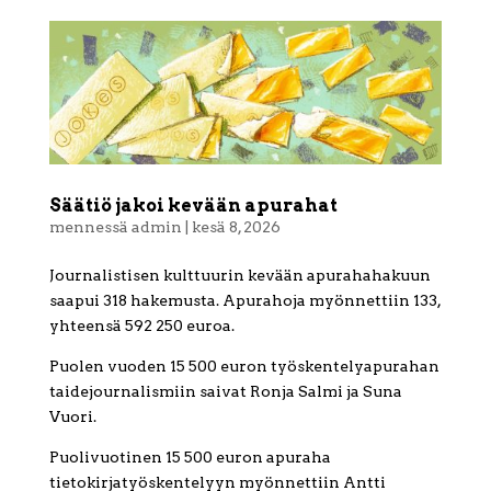
Säätiö jakoi kevään apurahat
mennessä
admin
|
kesä 8, 2026
Journalistisen kulttuurin kevään apurahahakuun
saapui 318 hakemusta. Apurahoja myönnettiin 133,
yhteensä 592 250 euroa.
Puolen vuoden 15 500 euron työskentelyapurahan
taidejournalismiin saivat Ronja Salmi ja Suna
Vuori.
Puolivuotinen 15 500 euron apuraha
tietokirjatyöskentelyyn myönnettiin Antti