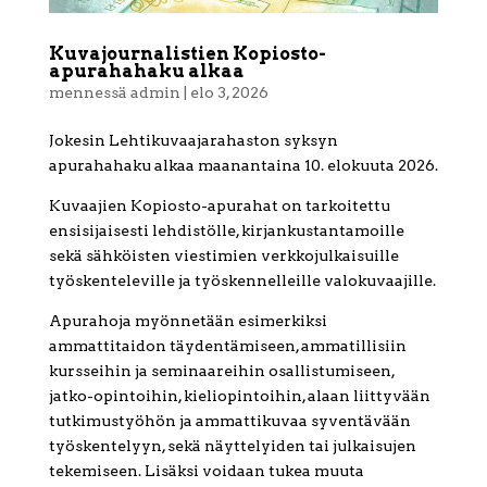
Kuvajournalistien Kopiosto-
apurahahaku alkaa
mennessä
admin
|
elo 3, 2026
Jokesin Lehtikuvaajarahaston syksyn
apurahahaku alkaa maanantaina 10. elokuuta 2026.
Kuvaajien Kopiosto-apurahat on tarkoitettu
ensisijaisesti lehdistölle, kirjankustantamoille
sekä sähköisten viestimien verkkojulkaisuille
työskenteleville ja työskennelleille valokuvaajille.
Apurahoja myönnetään esimerkiksi
ammattitaidon täydentämiseen, ammatillisiin
kursseihin ja seminaareihin osallistumiseen,
jatko-opintoihin, kieliopintoihin, alaan liittyvään
tutkimustyöhön ja ammattikuvaa syventävään
työskentelyyn, sekä näyttelyiden tai julkaisujen
tekemiseen. Lisäksi voidaan tukea muuta