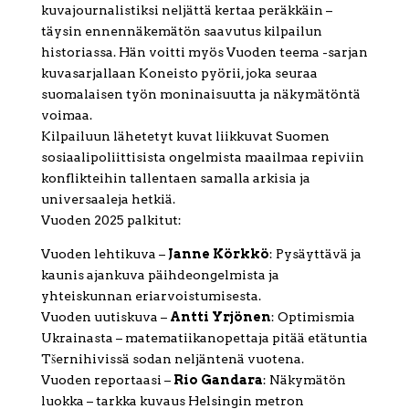
kuvajournalistiksi neljättä kertaa peräkkäin –
täysin ennennäkemätön saavutus kilpailun
historiassa. Hän voitti myös Vuoden teema -sarjan
kuvasarjallaan Koneisto pyörii, joka seuraa
suomalaisen työn moninaisuutta ja näkymätöntä
voimaa.
Kilpailuun lähetetyt kuvat liikkuvat Suomen
sosiaalipoliittisista ongelmista maailmaa repiviin
konflikteihin tallentaen samalla arkisia ja
universaaleja hetkiä.
Vuoden 2025 palkitut:
Vuoden lehtikuva –
Janne Körkkö
: Pysäyttävä ja
kaunis ajankuva päihdeongelmista ja
yhteiskunnan eriarvoistumisesta.
Vuoden uutiskuva –
Antti Yrjönen
: Optimismia
Ukrainasta – matematiikanopettaja pitää etätuntia
Tšernihivissä sodan neljäntenä vuotena.
Vuoden reportaasi –
Rio Gandara
: Näkymätön
luokka – tarkka kuvaus Helsingin metron