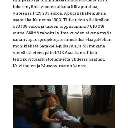
Jokes myönsi vuoden aikana 515 apurahaa,
yhteensä 1 125 203 euroa. Apurahahakemuksia
saapui kaikkinensa 1500. Tilikauden ylijäämä on
623 108 euroa ja taseen loppusumma 7 010 018
euroa. Säätiö rahoitti viime vuoden aikana myös
sananvapausprojekteja, esimerkiksi HaagaHelian
monikielistä Satakieli-julkaisua, ja oli mukana
viemässä eteen päin KUKA:aa, kansallista
lehtikuvitusarkistohanketta yhdessä Grafian,
Kuvittajien ja Museoviraston kanssa.