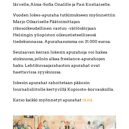
Järvelle, Alma-Sofia Onalille ja Pasi Kostiaiselle.
Vuoden Jokes-apuraha tutkimukseen myönnettiin
Marjo Oikariselle Päätoimittajan
rikosoikeudellinen vastuu -väitöskirjaan
Helsingin yliopiston oikeustieteellisessä
tiedekunnassa. Apurahasumma on 31 000 euroa.
Seuraavan kerran Jokesin apurahoja voi hakea
elokuussa, jolloin alkaa freelance-apurahojen
haku. Lehtikuvaajarahaston apurahat ovat
haettavissa syyskuussa.
Jokesin apurahat rahoitetaan pääosin
Journalisliitolle kertyvillä Kopiosto-korvauksilla.
Katso kaikki myönnetyt apurahat
tästä.