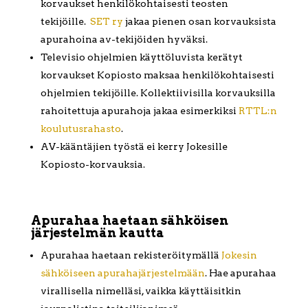
korvaukset henkilökohtaisesti teosten
tekijöille.
SET ry
jakaa pienen osan korvauksista
apurahoina av-tekijöiden hyväksi.
Televisio ohjelmien käyttöluvista kerätyt
korvaukset Kopiosto maksaa henkilökohtaisesti
ohjelmien tekijöille. Kollektiivisilla korvauksilla
rahoitettuja apurahoja jakaa esimerkiksi
RTTL:n
koulutusrahasto
.
AV-kääntäjien työstä ei kerry Jokesille
Kopiosto-korvauksia.
Apurahaa haetaan sähköisen
järjestelmän kautta
Apurahaa haetaan rekisteröitymällä
Jokesin
sähköiseen apurahajärjestelmään
. Hae apurahaa
virallisella nimelläsi, vaikka käyttäisitkin