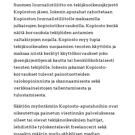
Suomen Journalistiliitto on tekijänoikeusjärjestö
Kopioston jäsen. Jokesin apurahat rahoitetaan
Kopioston Journalistiliitolle maksamilla
julkaisujen kopiointikorvauksilla. Kopiosto kerää
näitä korvauksia tekijöiden antamien
valtakirjojen nojalla. Kopiosto myy lupia
tekijänoikeuden suojaamien teosten käyttöön ja
maksaa niistä kerätyt käyttökorvaukset joko
jäsenjärjestöjensä kautta tai henkilökohtaisesti
teosten tekijöille. Jokesin jakamat Kopiosto-
korvaukset tulevat painotuotteiden
valokopioinnista ja skannaamisesta sekä
verkkoaineistojen tallentamisesta ja
tulostamisesta.
Säätiön myöntämiin Kopiosto-apurahoihin ovat
oikeutettuja painetun viestinnän palveluksessa
olleet tai olevat tekijänoikeuksien haltijat,
lehdistölle työskentelevät freelancerit sekä
jossakin määrin myös sähköisen median