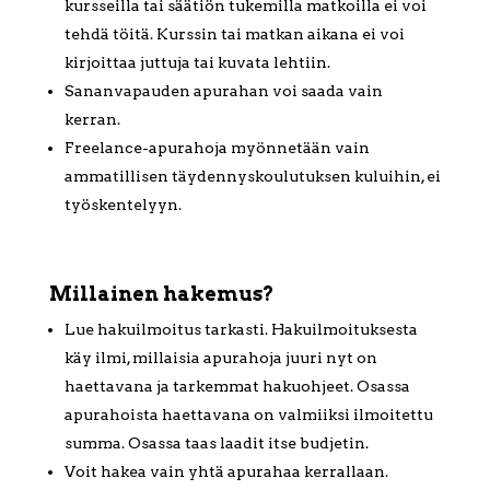
kursseilla tai säätiön tukemilla matkoilla ei voi
tehdä töitä. Kurssin tai matkan aikana ei voi
kirjoittaa juttuja tai kuvata lehtiin.
Sananvapauden apurahan voi saada vain
kerran.
Freelance-apurahoja myönnetään vain
ammatillisen täydennyskoulutuksen kuluihin, ei
työskentelyyn.
Millainen hakemus?
Lue hakuilmoitus tarkasti. Hakuilmoituksesta
käy ilmi, millaisia apurahoja juuri nyt on
haettavana ja tarkemmat hakuohjeet. Osassa
apurahoista haettavana on valmiiksi ilmoitettu
summa. Osassa taas laadit itse budjetin.
Voit hakea vain yhtä apurahaa kerrallaan.