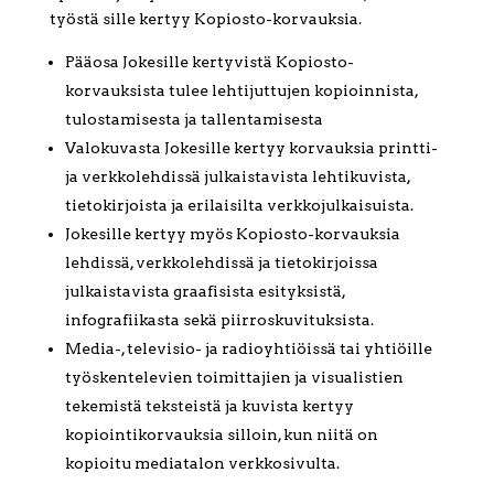
työstä sille kertyy Kopiosto-korvauksia.
Pääosa Jokesille kertyvistä Kopiosto-
korvauksista tulee lehtijuttujen kopioinnista,
tulostamisesta ja tallentamisesta
Valokuvasta Jokesille kertyy korvauksia printti-
ja verkkolehdissä julkaistavista lehtikuvista,
tietokirjoista ja erilaisilta verkkojulkaisuista.
Jokesille kertyy myös Kopiosto-korvauksia
lehdissä, verkkolehdissä ja tietokirjoissa
julkaistavista graafisista esityksistä,
infografiikasta sekä piirroskuvituksista.
Media-, televisio- ja radioyhtiöissä tai yhtiöille
työskentelevien toimittajien ja visualistien
tekemistä teksteistä ja kuvista kertyy
kopiointikorvauksia silloin, kun niitä on
kopioitu mediatalon verkkosivulta.