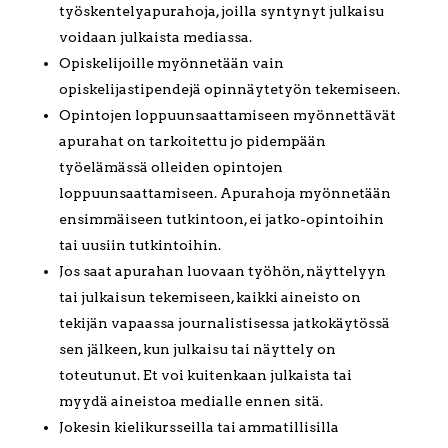
työskentelyapurahoja, joilla syntynyt julkaisu
voidaan julkaista mediassa.
Opiskelijoille myönnetään vain
opiskelijastipendejä opinnäytetyön tekemiseen.
Opintojen loppuunsaattamiseen myönnettävät
apurahat on tarkoitettu jo pidempään
työelämässä olleiden opintojen
loppuunsaattamiseen. Apurahoja myönnetään
ensimmäiseen tutkintoon, ei jatko-opintoihin
tai uusiin tutkintoihin.
Jos saat apurahan luovaan työhön, näyttelyyn
tai julkaisun tekemiseen, kaikki aineisto on
tekijän vapaassa journalistisessa jatkokäytössä
sen jälkeen, kun julkaisu tai näyttely on
toteutunut. Et voi kuitenkaan julkaista tai
myydä aineistoa medialle ennen sitä.
Jokesin kielikursseilla tai ammatillisilla