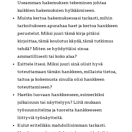
Useamman hakemuksen tekeminen johtaa
kaikkien hakemuksien hylkäämiseen.
Muista kertoa hakemuksessasi tarkasti, mihin
tarkoitukseen apurahaa haet ja kertoa hankkeen
perustelut. Miksi juuri tämä kirja pitäisi
kirjoittaa, tämä koulutus käydä, tämä tutkimus
tehdä? Miten se hyödyttäisi sinua
ammatillisesti tai koko alaa?
Esittele itsesi. Miksi juuri sinä olisit hyvä
toteuttamaan tämän hankkeen, millaista tietoa,
taitoa ja kokemusta sinulla olisi hankkeen
toteuttamiseen?
Haetko luovaan hankkeeseen, esimerkiksi
julkaisuun tai näyttelyyn? Liitä mukaan
työsuunnitelma ja tuoreita hankkeeseen
liittyviä työnäytteitä.
Kulut eritellään mahdollisimman tarkasti.