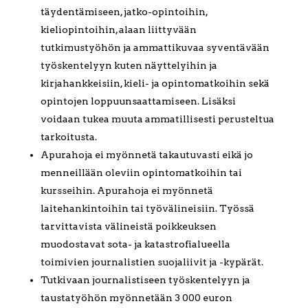
täydentämiseen, jatko-opintoihin,
kieliopintoihin, alaan liittyvään
tutkimustyöhön ja ammattikuvaa syventävään
työskentelyyn kuten näyttelyihin ja
kirjahankkeisiin, kieli- ja opintomatkoihin sekä
opintojen loppuunsaattamiseen. Lisäksi
voidaan tukea muuta ammatillisesti perusteltua
tarkoitusta.
Apurahoja ei myönnetä takautuvasti eikä jo
menneillään oleviin opintomatkoihin tai
kursseihin. Apurahoja ei myönnetä
laitehankintoihin tai työvälineisiin. Työssä
tarvittavista välineistä poikkeuksen
muodostavat sota- ja katastrofialueella
toimivien journalistien suojaliivit ja -kypärät.
Tutkivaan journalistiseen työskentelyyn ja
taustatyöhön myönnetään 3 000 euron