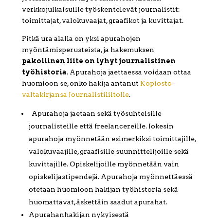
verkkojulkaisuille työskentelevät journalistit:
toimittajat, valokuvaajat, graafikot ja kuvittajat.
Pitkä ura alalla on yksi apurahojen
myöntämisperusteista, ja hakemuksen
pakollinen liite on lyhyt journalistinen
työhistoria
. Apurahoja jaettaessa voidaan ottaa
huomioon se, onko hakija antanut
Kopiosto-
valtakirjansa
Journalistiliitolle
.
Apurahoja jaetaan sekä työsuhteisille
journalisteille että freelancereille. Jokesin
apurahoja myönnetään esimerkiksi toimittajille,
valokuvaajille, graafisille suunnittelijoille sekä
kuvittajille. Opiskelijoille myönnetään vain
opiskelijastipendejä. Apurahoja myönnettäessä
otetaan huomioon hakijan työhistoria sekä
huomattavat, äskettäin saadut apurahat.
Apurahanhakijan nykyisestä