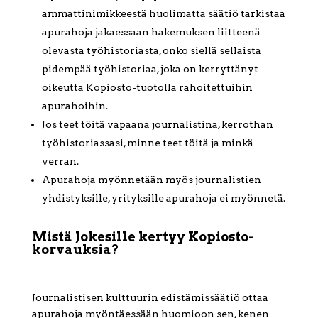
ammattinimikkeestä huolimatta säätiö tarkistaa
apurahoja jakaessaan hakemuksen liitteenä
olevasta työhistoriasta, onko siellä sellaista
pidempää työhistoriaa, joka on kerryttänyt
oikeutta Kopiosto-tuotolla rahoitettuihin
apurahoihin.
Jos teet töitä vapaana journalistina, kerrothan
työhistoriassasi, minne teet töitä ja minkä
verran.
Apurahoja myönnetään myös journalistien
yhdistyksille, yrityksille apurahoja ei myönnetä.
Mistä Jokesille kertyy Kopiosto-
korvauksia?
Journalistisen kulttuurin edistämissäätiö ottaa
apurahoja myöntäessään huomioon sen, kenen