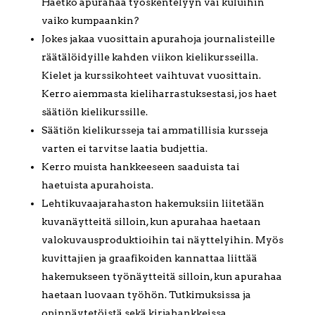
Haetko apurahaa työskentelyyn vai kuluihin
vaiko kumpaankin?
Jokes jakaa vuosittain apurahoja journalisteille
räätälöidyille kahden viikon kielikursseilla.
Kielet ja kurssikohteet vaihtuvat vuosittain.
Kerro aiemmasta kieliharrastuksestasi, jos haet
säätiön kielikurssille.
Säätiön kielikursseja tai ammatillisia kursseja
varten ei tarvitse laatia budjettia.
Kerro muista hankkeeseen saaduista tai
haetuista apurahoista.
Lehtikuvaajarahaston hakemuksiin liitetään
kuvanäytteitä silloin, kun apurahaa haetaan
valokuvausproduktioihin tai näyttelyihin. Myös
kuvittajien ja graafikoiden kannattaa liittää
hakemukseen työnäytteitä silloin, kun apurahaa
haetaan luovaan työhön. Tutkimuksissa ja
opinnäytetöistä sekä kirjahankkeissa