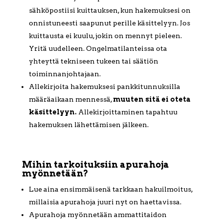
sähköpostiisi kuittauksen, kun hakemuksesi on
onnistuneesti saapunut perille käsittelyyn. Jos
kuittausta ei kuulu, jokin on mennyt pieleen.
Yritä uudelleen. Ongelmatilanteissa ota
yhteyttä tekniseen tukeen tai säätiön
toiminnanjohtajaan.
Allekirjoita hakemuksesi pankkitunnuksilla
määräaikaan mennessä,
muuten sitä ei oteta
käsittelyyn.
Allekirjoittaminen tapahtuu
hakemuksen lähettämisen jälkeen.
Mihin tarkoituksiin apurahoja
myönnetään?
Lue aina ensimmäisenä tarkkaan hakuilmoitus,
millaisia apurahoja juuri nyt on haettavissa.
Apurahoja myönnetään ammattitaidon