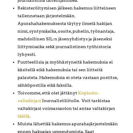
journalistina taiteilijanimeä.
Rekisteröitymisen jälkeen hakemus liitteineen
tallennetaan järjestelmään.
Apurahahakemuksesta täytyy ilmetä hakijan
nimi, syntymäaika, osoite, puhelin, työnantaja,
mahdollinen SJL:n jäsenyhdistys ja jäseneksi
liittymisaika sekä journalistinen työhistoria
lyhyesti.
Puutteellisia ja myöhästyneitä hakemuksia ei
käsitellä eikä hakemuksia tai sen liitteitä
palauteta. Hakemuksia ei oteta vastaan postitse,
sähköpostilla eikä faksilla.
Toivomme, että olet jättänyt
Kopiosto-
valtakirjasi
Journalistiliitolle. Voit tarkistaa
valtakirjasi voimassaolon tai antaa valtakirjan
täällä
.
Muista lähettää hakemus apurahajärjestelmään
ennen hakuajan umpeutumista. Saat