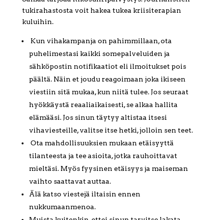
tukirahastosta voit hakea tukea kriisiterapian
kuluihin.
Kun vihakampanja on pahimmillaan, ota
puhelimestasi kaikki somepalveluiden ja
sähköpostin notifikaatiot eli ilmoitukset pois
päältä. Näin et joudu reagoimaan joka ikiseen
viestiin sitä mukaa, kun niitä tulee. Jos seuraat
hyökkäystä reaaliaikaisesti, se alkaa hallita
elämääsi. Jos sinun täytyy altistaa itsesi
vihaviesteille, valitse itse hetki, jolloin sen teet.
Ota mahdollisuuksien mukaan etäisyyttä
tilanteesta ja tee asioita, jotka rauhoittavat
mieltäsi. Myös fyysinen etäisyys ja maiseman
vaihto saattavat auttaa.
Älä katso viestejä iltaisin ennen
nukkumaanmenoa.
Muista kuitenkin, ettei sinun tarvitse lakata