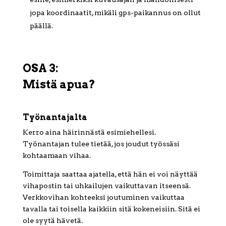
jopa koordinaatit, mikäli gps-paikannus on ollut
päällä.
OSA 3:
Mistä apua?
Työnantajalta
Kerro aina häirinnästä esimiehellesi.
Työnantajan tulee tietää, jos joudut työssäsi
kohtaamaan vihaa.
Toimittaja saattaa ajatella, että hän ei voi näyttää
vihapostin tai uhkailujen vaikuttavan itseensä.
Verkkovihan kohteeksi joutuminen vaikuttaa
tavalla tai toisella kaikkiin sitä kokeneisiin. Sitä ei
ole syytä hävetä.