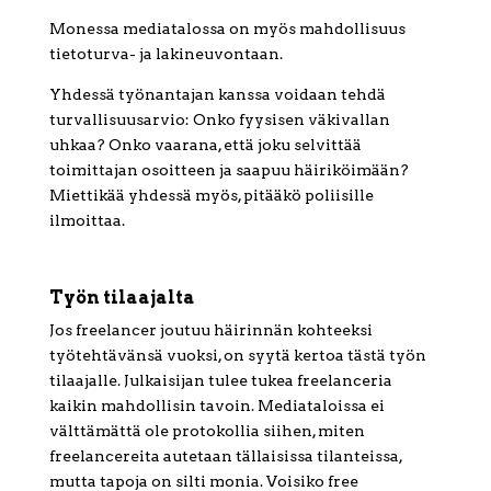
Monessa mediatalossa on myös mahdollisuus
tietoturva- ja lakineuvontaan.
Yhdessä työnantajan kanssa voidaan tehdä
turvallisuusarvio: Onko fyysisen väkivallan
uhkaa? Onko vaarana, että joku selvittää
toimittajan osoitteen ja saapuu häiriköimään?
Miettikää yhdessä myös, pitääkö poliisille
ilmoittaa.
Työn tilaajalta
Jos freelancer joutuu häirinnän kohteeksi
työtehtävänsä vuoksi, on syytä kertoa tästä työn
tilaajalle. Julkaisijan tulee tukea freelanceria
kaikin mahdollisin tavoin. Mediataloissa ei
välttämättä ole protokollia siihen, miten
freelancereita autetaan tällaisissa tilanteissa,
mutta tapoja on silti monia. Voisiko free