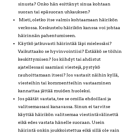
sinusta? Onko hän esittänyt sinua kohtaan
suoran tai epäsuoran uhkauksen?
Mieti, oletko itse valmis kohtaamaan häirikön
verkossa. Keskustelu häirikön kanssa voi johtaa
häirinnän pahentumiseen.
Käytkö jatkuvasti häirintää läpi mielessäsi?
Vaikuttaako se hyvinvointiisi? Estääkö se töihin
keskittymisen? Jos kiihdyt tai ahdistut
ajatellessasi saamiasi viestejä, pystykö
rauhoittamaan itsesi? Jos vastasit näihin kyllä,
viesteihin tai kommentteihin vastaaminen
kannattaa jättää muiden huoleksi.
Jos päätät vastata, tee se omilla ehdoillasi ja
valitsemassasi kanavassa. Sinun ei tarvitse
käyttää häirikön valitsemaa viestintävälinettä
eikä edes vastata hänelle suoraan. Usein
häirintä onkin joukkoistettua eikä sillä ole vain