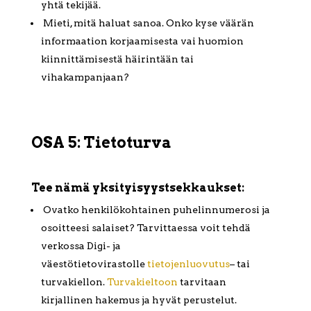
yhtä tekijää.
Mieti, mitä haluat sanoa. Onko kyse väärän
informaation korjaamisesta vai huomion
kiinnittämisestä häirintään tai
vihakampanjaan?
OSA 5: Tietoturva
Tee nämä yksityisyystsekkaukset:
Ovatko henkilökohtainen puhelinnumerosi ja
osoitteesi salaiset? Tarvittaessa voit tehdä
verkossa Digi- ja
väestötietovirastolle
tietojenluovutus
– tai
turvakiellon.
Turvakieltoon
tarvitaan
kirjallinen hakemus ja hyvät perustelut.