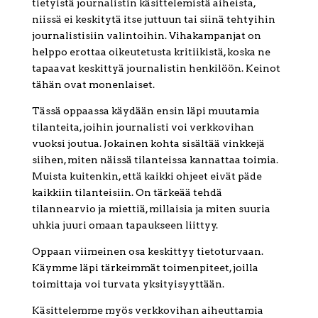
tietyistä journalistin käsittelemistä aiheista,
niissä ei keskitytä itse juttuun tai siinä tehtyihin
journalistisiin valintoihin. Vihakampanjat on
helppo erottaa oikeutetusta kritiikistä, koska ne
tapaavat keskittyä journalistin henkilöön. Keinot
tähän ovat monenlaiset.
Tässä oppaassa käydään ensin läpi muutamia
tilanteita, joihin journalisti voi verkkovihan
vuoksi joutua. Jokainen kohta sisältää vinkkejä
siihen, miten näissä tilanteissa kannattaa toimia.
Muista kuitenkin, että kaikki ohjeet eivät päde
kaikkiin tilanteisiin. On tärkeää tehdä
tilannearvio ja miettiä, millaisia ja miten suuria
uhkia juuri omaan tapaukseen liittyy.
Oppaan viimeinen osa keskittyy tietoturvaan.
Käymme läpi tärkeimmät toimenpiteet, joilla
toimittaja voi turvata yksityisyyttään.
Käsittelemme myös verkkovihan aiheuttamia