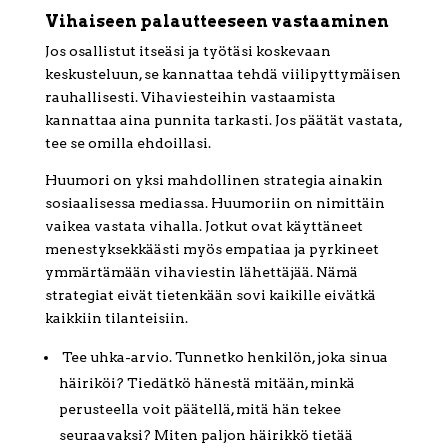
Vihaiseen palautteeseen vastaaminen
Jos osallistut itseäsi ja työtäsi koskevaan
keskusteluun, se kannattaa tehdä viilipyttymäisen
rauhallisesti. Vihaviesteihin vastaamista
kannattaa aina punnita tarkasti. Jos päätät vastata,
tee se omilla ehdoillasi.
Huumori on yksi mahdollinen strategia ainakin
sosiaalisessa mediassa. Huumoriin on nimittäin
vaikea vastata vihalla. Jotkut ovat käyttäneet
menestyksekkäästi myös empatiaa ja pyrkineet
ymmärtämään vihaviestin lähettäjää. Nämä
strategiat eivät tietenkään sovi kaikille eivätkä
kaikkiin tilanteisiin.
Tee uhka-arvio. Tunnetko henkilön, joka sinua
häiriköi? Tiedätkö hänestä mitään, minkä
perusteella voit päätellä, mitä hän tekee
seuraavaksi? Miten paljon häirikkö tietää