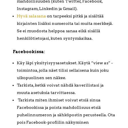
mahdollisuuden (kuten Twitter, Facebook,
Instagram, Linkedin ja Gmail).
Hyvä salasana
on tarpeeksi pitkä ja sisältää
kirjainten lisäksi numeroita tai muita merkkejä.
Se ei muodosta helppoa sanaa eikä sisällä
henkilötietojasi, kuten syntymäaikaa.
Facebookissa:
Käy läpi yksityisyysasetukset. Käytä “view as” -
toimintoa, jolla näet tilisi sellaisena kuin joku
ulkopuolinen sen näkee.
Tarkista, ketkä voivat nähdä kaverilistasi ja
muuta asetuksia tarvittaessa.
Tarkista miten ihmiset voivat etsiä sinua
Facebookissa ja poista mahdollisuus etsiä
puhelinnumeron ja sähköpostin perusteella. Ota
pois Facebook-profiilin näkyminen