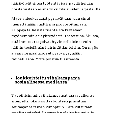
häiriköivät sinua työtehtävissä, pyydä heidän
poistamistaan esimerkiksi tilaisuuden järjestäjiltä.
Myös videokuvaajat pyrkivät saamaan sinut
menettämään malttisi ja provosoitumaan.
Klippejä tällaisista tilanteista käytetään
myöhemmin asiayhteydestä irrotettuna. Muista,
että ihmiset reagoivat hyvin erilaisin tavoin
näihin tosielämän häirintätilanteisiin. On myös
aivan normaalia, jos et pysty pysymään
rauhallisena. Yritä poistua tilanteesta.
Joukkoistettu vihakampanja
sosiaalisessa mediassa
Tyypillisimmin vihakampanjat saavat alkunsa
siten, että joku osoittaa kohteen ja usuttaa
seuraajansa tämän kimppuun. Tätä kutsutaan
maalittamiseksi. Kampanjan aloittajaa voi olla