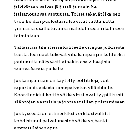
jälkikäteen vaikea jäljittää, ja usein he
irtisanoutuvat vastuusta. Toiset tekevät likaisen
työn heidän puolestaan. He eivät välttämättä
ymmärrä osallistuvansa mahdollisesti rikolliseen
toimintaan.
Tällaisissa tilanteissa kohteelle on apua julkisesta
tuesta. Jos muut tukevat vihakampanjan kohteeksi
joutunutta näkyvästi, ainakin osa vihaajista
saattaa karata paikalta.
Jos kampanjaan on käytetty bottitilejä, voit
raportoida asiasta somepalvelun ylläpidolle.
Koordinoidut bottihyökkäykset ovat tyypillisesti
sääntöjen vastaisia ja johtavat tilien poistamiseen.
Jos kyseessä on esimerkiksi verkkosivuihisi
kohdistunut palvelunestohyökkäys, hanki
ammattilaisen apua.