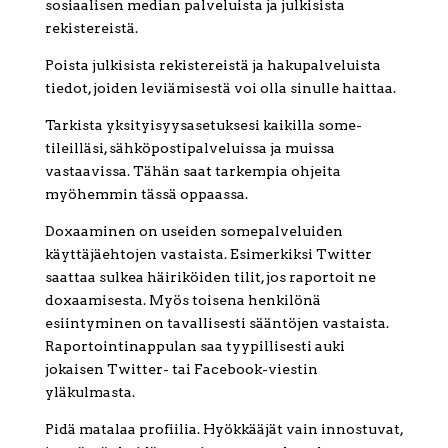
sosiaalisen median palveluista ja julkisista
rekistereistä.
Poista julkisista rekistereistä ja hakupalveluista
tiedot, joiden leviämisestä voi olla sinulle haittaa.
Tarkista yksityisyysasetuksesi kaikilla some-
tileilläsi, sähköpostipalveluissa ja muissa
vastaavissa. Tähän saat tarkempia ohjeita
myöhemmin tässä oppaassa.
Doxaaminen on useiden somepalveluiden
käyttäjäehtojen vastaista. Esimerkiksi Twitter
saattaa sulkea häiriköiden tilit, jos raportoit ne
doxaamisesta. Myös toisena henkilönä
esiintyminen on tavallisesti sääntöjen vastaista.
Raportointinappulan saa tyypillisesti auki
jokaisen Twitter- tai Facebook-viestin
yläkulmasta.
Pidä matalaa profiilia. Hyökkääjät vain innostuvat,