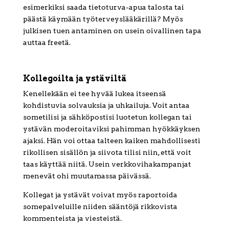
esimerkiksi saada tietoturva-apua talosta tai
päästä käymään työterveyslääkärillä? Myös
julkisen tuen antaminen on usein oivallinen tapa
auttaa freetä.
Kollegoilta ja ystäviltä
Kenellekään ei tee hyvää lukea itseensä
kohdistuvia solvauksia ja uhkailuja. Voit antaa
sometilisi ja sähköpostisi luotetun kollegan tai
ystävän moderoitaviksi pahimman hyökkäyksen
ajaksi. Hän voi ottaa talteen kaiken mahdollisesti
rikollisen sisällön ja siivota tilisi niin, että voit
taas käyttää niitä. Usein verkkovihakampanjat
menevät ohi muutamassa päivässä.
Kollegat ja ystävät voivat myös raportoida
somepalveluille niiden sääntöjä rikkovista
kommenteista ja viesteistä.