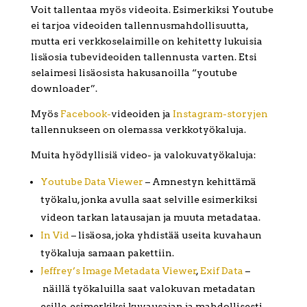
Voit tallentaa myös videoita. Esimerkiksi Youtube
ei tarjoa videoiden tallennusmahdollisuutta,
mutta eri verkkoselaimille on kehitetty lukuisia
lisäosia tubevideoiden tallennusta varten. Etsi
selaimesi lisäosista hakusanoilla “youtube
downloader”.
Myös
Facebook-
videoiden ja
Instagram-storyjen
tallennukseen on olemassa verkkotyökaluja.
Muita hyödyllisiä video- ja valokuvatyökaluja:
Youtube Data Viewer
– Amnestyn kehittämä
työkalu, jonka avulla saat selville esimerkiksi
videon tarkan latausajan ja muuta metadataa.
In Vid
– lisäosa, joka yhdistää useita kuvahaun
työkaluja samaan pakettiin.
Jeffrey’s Image Metadata Viewer
,
Exif Data
–
näillä työkaluilla saat valokuvan metadatan
esille, esimerkiksi kuvausajan ja mahdollisesti