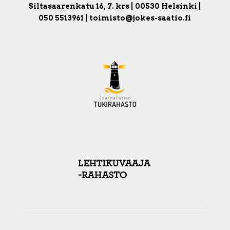
Siltasaarenkatu 16, 7. krs | 00530 Helsinki |
050 5513961 | toimisto@jokes-saatio.fi