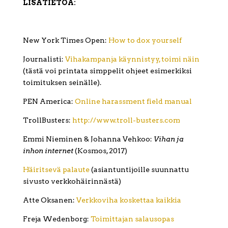
LISÄTIETOA:
New York Times Open:
How to dox yourself
Journalisti:
Vihakampanja käynnistyy, toimi näin
(tästä voi printata simppelit ohjeet esimerkiksi
toimituksen seinälle).
PEN America:
Online harassment field manual
TrollBusters:
http://www.troll-busters.com
Emmi Nieminen & Johanna Vehkoo:
Vihan ja
inhon internet
(Kosmos, 2017)
Häiritsevä palaute
(asiantuntijoille suunnattu
sivusto verkkohäirinnästä)
Atte Oksanen:
Verkkoviha koskettaa kaikkia
Freja Wedenborg:
Toimittajan salausopas