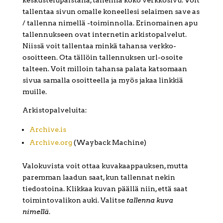
keskustelupalstalla, tallenna koko verkkosivu. Voit
tallentaa sivun omalle koneellesi selaimen save as
/ tallenna nimellä -toiminnolla. Erinomainen apu
tallennukseen ovat internetin arkistopalvelut.
Niissä voit tallentaa minkä tahansa verkko-
osoitteen. Ota tällöin tallennuksen url-osoite
talteen. Voit milloin tahansa palata katsomaan
sivua samalla osoitteella ja myös jakaa linkkiä
muille.
Arkistopalveluita:
Archive.is
Archive.org
(Wayback Machine)
Valokuvista voit ottaa kuvakaappauksen, mutta
paremman laadun saat, kun tallennat nekin
tiedostoina. Klikkaa kuvan päällä niin, että saat
toimintovalikon auki. Valitse
tallenna kuva
nimellä
.