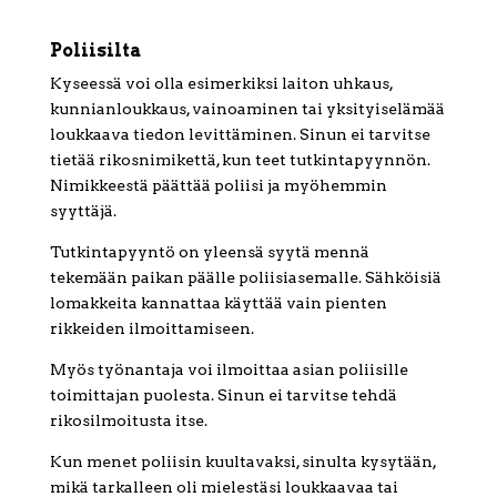
Poliisilta
Kyseessä voi olla esimerkiksi laiton uhkaus,
kunnianloukkaus, vainoaminen tai yksityiselämää
loukkaava tiedon levittäminen. Sinun ei tarvitse
tietää rikosnimikettä, kun teet tutkintapyynnön.
Nimikkeestä päättää poliisi ja myöhemmin
syyttäjä.
Tutkintapyyntö on yleensä syytä mennä
tekemään paikan päälle poliisiasemalle. Sähköisiä
lomakkeita kannattaa käyttää vain pienten
rikkeiden ilmoittamiseen.
Myös työnantaja voi ilmoittaa asian poliisille
toimittajan puolesta. Sinun ei tarvitse tehdä
rikosilmoitusta itse.
Kun menet poliisin kuultavaksi, sinulta kysytään,
mikä tarkalleen oli mielestäsi loukkaavaa tai