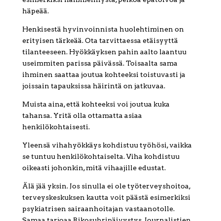
häpeää.
Henkisestä hyvinvoinnista huolehtiminen on
erityisen tärkeää. Ota tarvittaessa etäisyyttä
tilanteeseen. Hyökkäyksen pahin aalto laantuu
useimmiten parissa päivässä. Toisaalta sama
ihminen saattaa joutua kohteeksi toistuvasti ja
joissain tapauksissa häirintä on jatkuvaa.
Muista aina, että kohteeksi voi joutua kuka
tahansa. Yritä olla ottamatta asiaa
henkilökohtaisesti.
Yleensä vihahyökkäys kohdistuu työhösi, vaikka
se tuntuu henkilökohtaiselta. Viha kohdistuu
oikeasti johonkin, mitä vihaajille edustat.
Älä jää yksin. Jos sinulla ei ole työterveyshoitoa,
terveyskeskuksen kautta voit päästä esimerkiksi
psykiatrisen sairaanhoitajan vastaanotolle.
Samaa tarjoaa Rikosuhripäivystys. Journalistien