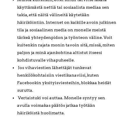
käyttämästä nettiä tai sosiaalista mediaa sen
takia, että näitä välineitä käytetään
häiriköintiin. Internet on kaikille avoin julkinen
tila ja sosiaalinen media on monelle meistä
tärkeä yhteydenpidon ja työnteon väline. Voit
kuitenkin rajata monin tavoin sitä, missä, miten
paljon ja minä ajankohtina altistut itseesi
kohdistuvalle vihapuheelle.
Jos vihaviestien lähettäjät tunkevat
henkilökohtaisiin viestikanaviisi, kuten
Facebookin yksityisviesteihin, blokkaa heidät
surutta.
Vertaistuki voi auttaa. Monelle syntyy sen
avulla voimakas päätös jatkaa työtään
häiriköistä huolimatta.