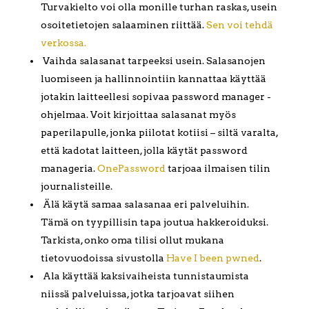
Turvakielto voi olla monille turhan raskas, usein
osoitetietojen salaaminen riittää.
Sen voi tehdä
verkossa.
Vaihda salasanat tarpeeksi usein. Salasanojen
luomiseen ja hallinnointiin kannattaa käyttää
jotakin laitteellesi sopivaa password manager -
ohjelmaa. Voit kirjoittaa salasanat myös
paperilapulle, jonka piilotat kotiisi – siltä varalta,
että kadotat laitteen, jolla käytät password
manageria.
OnePassword
tarjoaa ilmaisen tilin
journalisteille.
Älä käytä samaa salasanaa eri palveluihin.
Tämä on tyypillisin tapa joutua hakkeroiduksi.
Tarkista, onko oma tilisi ollut mukana
tietovuodoissa sivustolla
Have I been pwned
.
Ala käyttää kaksivaiheista tunnistaumista
niissä palveluissa, jotka tarjoavat siihen