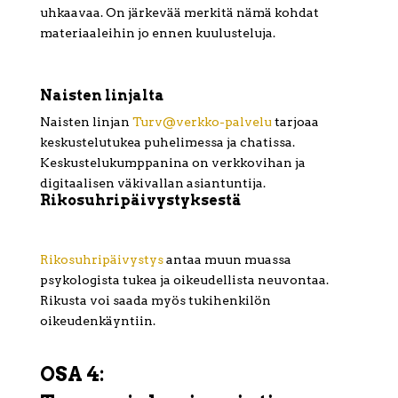
uhkaavaa. On järkevää merkitä nämä kohdat
materiaaleihin jo ennen kuulusteluja.
Naisten linjalta
Naisten linjan
Turv@verkko-palvelu
tarjoaa
keskustelutukea puhelimessa ja chatissa.
Keskustelukumppanina on verkkovihan ja
digitaalisen väkivallan asiantuntija.
Rikosuhripäivystyksestä
Rikosuhripäivystys
antaa muun muassa
psykologista tukea ja oikeudellista neuvontaa.
Rikusta voi saada myös tukihenkilön
oikeudenkäyntiin.
OSA 4: