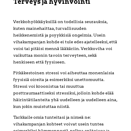
Terveys ja hyvinvointi
Verkkohyökkäyksillä on todellisia seurauksia,
kuten mainehaittaa, turvallisuuden
heikkenemistä ja psyykkisiä ongelmia. Usein
vihakampanjan kohde ei tule edes ajatelleeksi, että
voisi tai pitäisi mennä lääkäriin. Verkkoviha voi
vaikuttaa monin tavoin terveyteen, sekä
henkiseen että fyysiseen.
Pitkäkestoinen stressi voi aiheuttaa monenlaisia
fyysisiä oireita ja esimerkiksi unettomuutta.
Stressi voi kroonistua tai muuttua
posttraumaattiseksi stressiksi, jolloin kohde elää
häirintätilanteita yhä uudelleen ja uudelleen aina,
kun jokin muistuttaa niistä.
Tarkkaile omia tunteitasi ja nimeä ne:
vihakampanjan kohteet voivat usein tuntea
esimerkiksi hämmennystä, pelkoa epätoivoa ja