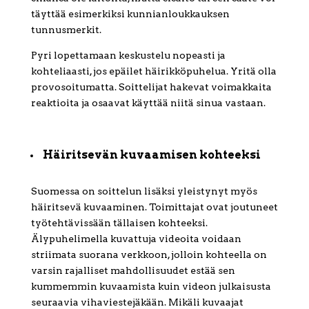
täyttää esimerkiksi kunnianloukkauksen
tunnusmerkit.
Pyri lopettamaan keskustelu nopeasti ja
kohteliaasti, jos epäilet häirikköpuhelua. Yritä olla
provosoitumatta. Soittelijat hakevat voimakkaita
reaktioita ja osaavat käyttää niitä sinua vastaan.
Häiritsevän kuvaamisen kohteeksi
Suomessa on soittelun lisäksi yleistynyt myös
häiritsevä kuvaaminen. Toimittajat ovat joutuneet
työtehtävissään tällaisen kohteeksi.
Älypuhelimella kuvattuja videoita voidaan
striimata suorana verkkoon, jolloin kohteella on
varsin rajalliset mahdollisuudet estää sen
kummemmin kuvaamista kuin videon julkaisusta
seuraavia vihaviestejäkään. Mikäli kuvaajat