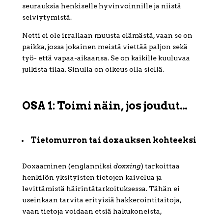
seurauksia henkiselle hyvinvoinnille ja niistä
selviytymistä.
Netti ei ole irrallaan muusta elämästä, vaan se on
paikka, jossa jokainen meistä viettää paljon sekä
työ- että vapaa-aikaansa. Se on kaikille kuuluvaa
julkista tilaa. Sinulla on oikeus olla siellä.
OSA 1: Toimi näin, jos joudut…
Tietomurron tai doxauksen kohteeksi
Doxaaminen (englanniksi
doxxing
) tarkoittaa
henkilön yksityisten tietojen kaivelua ja
levittämistä häirintätarkoituksessa. Tähän ei
useinkaan tarvita erityisiä hakkerointitaitoja,
vaan tietoja voidaan etsiä hakukoneista,