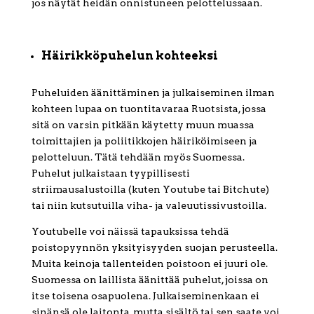
jos näytät heidän onnistuneen pelottelussaan.
Häirikköpuhelun kohteeksi
Puheluiden äänittäminen ja julkaiseminen ilman
kohteen lupaa on tuontitavaraa Ruotsista, jossa
sitä on varsin pitkään käytetty muun muassa
toimittajien ja poliitikkojen häiriköimiseen ja
pelotteluun. Tätä tehdään myös Suomessa.
Puhelut julkaistaan tyypillisesti
striimausalustoilla (kuten Youtube tai Bitchute)
tai niin kutsutuilla viha- ja valeuutissivustoilla.
Youtubelle voi näissä tapauksissa tehdä
poistopyynnön yksityisyyden suojan perusteella.
Muita keinoja tallenteiden poistoon ei juuri ole.
Suomessa on laillista äänittää puhelut, joissa on
itse toisena osapuolena. Julkaiseminenkaan ei
sinänsä ole laitonta, mutta sisältö tai sen saate voi