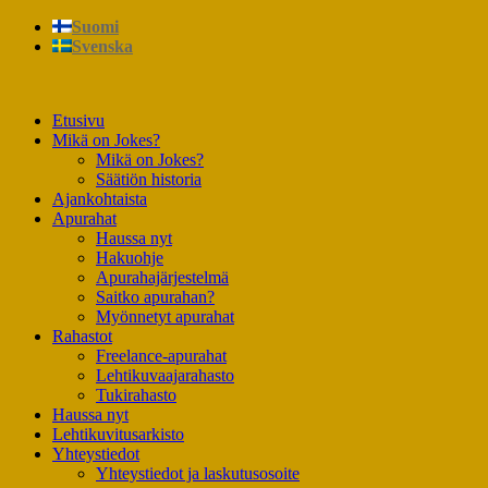
Suomi
Svenska
Etusivu
Mikä on Jokes?
Mikä on Jokes?
Säätiön historia
Ajankohtaista
Apurahat
Haussa nyt
Hakuohje
Apurahajärjestelmä
Saitko apurahan?
Myönnetyt apurahat
Rahastot
Freelance-apurahat
Lehtikuvaajarahasto
Tukirahasto
Haussa nyt
Lehtikuvitusarkisto
Yhteystiedot
Yhteystiedot ja laskutusosoite