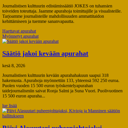
Journalistisen kulttuurin edistämissäätiö JOKES on tuhansien
toiveiden toteuttaja. Jaamme apurahoja toimittajille ja visualisteille.
Tarjoamme journalisteille mahdollisuuden ammattitaidon
kehittämiseen ja tuemme sananvapautta.
Haettavat apurahat
Myönnetyt apurahat
Säätiö jakoi kevään apurahat
kesä 8, 2026
Journalistisen kulttuurin kevään apurahahakuun saapui 318
hakemusta. Apurahoja myönnettiin 133, yhteensä 592 250 euroa.
Puolen vuoden 15 500 euron työskentelyapurahan
taidejournalismiin saivat Ronja Salmi ja Suna Vuori. Puolivuotinen
15 500 euron apuraha...
lue lisää
Päivi Alasuutari puheenjohtajaksi,