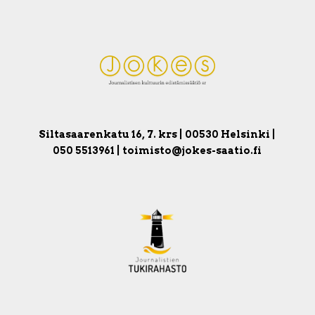
Siltasaarenkatu 16, 7. krs | 00530 Helsinki |
050 5513961 | toimisto@jokes-saatio.fi