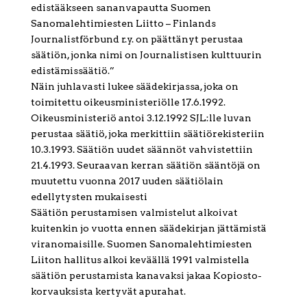
edistääkseen sananvapautta Suomen
Sanomalehtimiesten Liitto – Finlands
Journalistförbund r.y. on päättänyt perustaa
säätiön, jonka nimi on Journalistisen kulttuurin
edistämissäätiö.”
Näin juhlavasti lukee säädekirjassa, joka on
toimitettu oikeusministeriölle 17.6.1992.
Oikeusministeriö antoi 3.12.1992 SJL:lle luvan
perustaa säätiö, joka merkittiin säätiörekisteriin
10.3.1993. Säätiön uudet säännöt vahvistettiin
21.4.1993. Seuraavan kerran säätiön sääntöjä on
muutettu vuonna 2017 uuden säätiölain
edellytysten mukaisesti
Säätiön perustamisen valmistelut alkoivat
kuitenkin jo vuotta ennen säädekirjan jättämistä
viranomaisille. Suomen Sanomalehtimiesten
Liiton hallitus alkoi keväällä 1991 valmistella
säätiön perustamista kanavaksi jakaa Kopiosto-
korvauksista kertyvät apurahat.