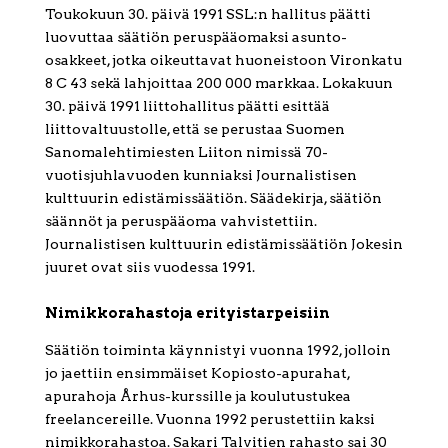
Toukokuun 30. päivä 1991 SSL:n hallitus päätti
luovuttaa säätiön peruspääomaksi asunto-
osakkeet, jotka oikeuttavat huoneistoon Vironkatu
8 C 43 sekä lahjoittaa 200 000 markkaa. Lokakuun
30. päivä 1991 liittohallitus päätti esittää
liittovaltuustolle, että se perustaa Suomen
Sanomalehtimiesten Liiton nimissä 70-
vuotisjuhlavuoden kunniaksi Journalistisen
kulttuurin edistämissäätiön. Säädekirja, säätiön
säännöt ja peruspääoma vahvistettiin.
Journalistisen kulttuurin edistämissäätiön Jokesin
juuret ovat siis vuodessa 1991.
Nimikkorahastoja erityistarpeisiin
Säätiön toiminta käynnistyi vuonna 1992, jolloin
jo jaettiin ensimmäiset Kopiosto-apurahat,
apurahoja Århus-kurssille ja koulutustukea
freelancereille. Vuonna 1992 perustettiin kaksi
nimikkorahastoa. Sakari Talvitien rahasto sai 30