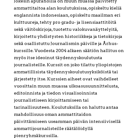
Jokesin apurahoilla on muun muassa päivitetty
ammattitaitoa alan koulutuksissa, opiskeltu kieliä
englannista indonesiaan, opiskeltu maailman eri
kulttuureja, tehty pro gradu- ja lisensiaattitöitä
sekä väitöskirjoja, tuotettu valokuvanäyttelyitä,
kirjoitettu yhdistysten historiikkeja ja tietokirjoja
sekä osallistuttu Journalismin päiville ja Århus-
kurssille. Vuodesta 2004 alkaen säätiön hallitus on
myös itse ideoinut täydennyskoulutusta
journalisteille. Kurssit on joko tilattu yliopistojen
ammatillisista täydennyskoulutusyksiköistä tai
järjestetty itse. Kurssien aiheet ovat vaihdelleet
vuosittain muun muassa ulkoasusuunnittelusta,
editoinnista ja tiedon visualisoinnista
journalistiseen kirjoittamiseen tai
tarinallisuuteen. Koulutuksilla on haluttu antaa
mahdollisuus oman ammattitaidon
päivittämiseen useamman päivän intensiivisellä
ammattijournalisteille räätälöidyllä
pienryhmäkurssilla.