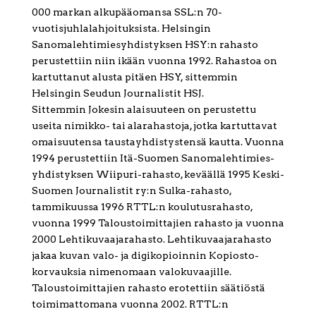
000 markan alkupääomansa SSL:n 70-
vuotisjuhlalahjoituksista. Helsingin
Sanomalehtimiesyhdistyksen HSY:n rahasto
perustettiin niin ikään vuonna 1992. Rahastoa on
kartuttanut alusta pitäen HSY, sittemmin
Helsingin Seudun Journalistit HSJ.
Sittemmin Jokesin alaisuuteen on perustettu
useita nimikko- tai alarahastoja, jotka kartuttavat
omaisuutensa taustayhdistystensä kautta. Vuonna
1994 perustettiin Itä-Suomen Sanomalehtimies-
yhdistyksen Wiipuri-rahasto, keväällä 1995 Keski-
Suomen Journalistit ry:n Sulka-rahasto,
tammikuussa 1996 RTTL:n koulutusrahasto,
vuonna 1999 Taloustoimittajien rahasto ja vuonna
2000 Lehtikuvaajarahasto. Lehtikuvaajarahasto
jakaa kuvan valo- ja digikopioinnin Kopiosto-
korvauksia nimenomaan valokuvaajille.
Taloustoimittajien rahasto erotettiin säätiöstä
toimimattomana vuonna 2002. RTTL:n