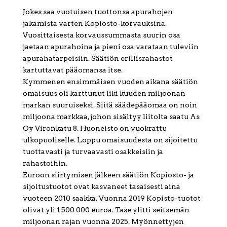
Jokes saa vuotuisen tuottonsa apurahojen
jakamista varten Kopiosto-korvauksina.
Vuosittaisesta korvaussummasta suurin osa
jaetaan apurahoina ja pieni osa varataan tuleviin
apurahatarpeisiin. Säätiön erillisrahastot
kartuttavat pääomansa itse.
Kymmenen ensimmäisen vuoden aikana säätiön
omaisuus oli karttunut liki kuuden miljoonan
markan suuruiseksi. Siitä säädepääomaa on noin
miljoona markkaa, johon sisältyy liitolta saatu As
Oy Vironkatu 8. Huoneisto on vuokrattu
ulkopuoliselle. Loppu omaisuudesta on sijoitettu
tuottavasti ja turvaavasti osakkeisiin ja
rahastoihin.
Euroon siirtymisen jälkeen säätiön Kopiosto- ja
sijoitustuotot ovat kasvaneet tasaisesti aina
vuoteen 2010 saakka. Vuonna 2019 Kopisto-tuotot
olivat yli 1 500 000 euroa. Tase ylitti seitsemän
miljoonan rajan vuonna 2025. Myönnettyjen