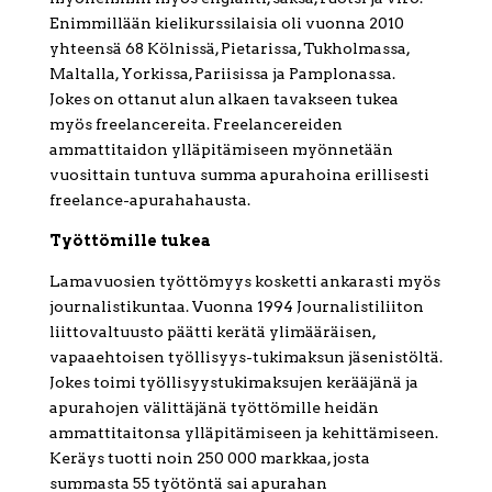
Enimmillään kielikurssilaisia oli vuonna 2010
yhteensä 68 Kölnissä, Pietarissa, Tukholmassa,
Maltalla, Yorkissa, Pariisissa ja Pamplonassa.
Jokes on ottanut alun alkaen tavakseen tukea
myös freelancereita. Freelancereiden
ammattitaidon ylläpitämiseen myönnetään
vuosittain tuntuva summa apurahoina erillisesti
freelance-apurahahausta.
Työttömille tukea
Lamavuosien työttömyys kosketti ankarasti myös
journalistikuntaa. Vuonna 1994 Journalistiliiton
liittovaltuusto päätti kerätä ylimääräisen,
vapaaehtoisen työllisyys-tukimaksun jäsenistöltä.
Jokes toimi työllisyystukimaksujen kerääjänä ja
apurahojen välittäjänä työttömille heidän
ammattitaitonsa ylläpitämiseen ja kehittämiseen.
Keräys tuotti noin 250 000 markkaa, josta
summasta 55 työtöntä sai apurahan