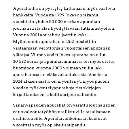
Apurahoilla on pystytty kattamaan myös vaativia
hankkeita. Vuodesta 1999 Jokes on jakanut
vuosittain yhden 50 000 markan apurahan
journalistista alaa hyödyttävään tutkimustyöhön.
Vuonna 2001 apurahoja jaettiin kaksi.
Myöhemmin apurahan määrä nostettiin
vastaamaan verottoman vuosittaisen apurahan
ylärajaa. Viime vuodet Jokes-apuraha on ollut
30 672 euroa, ja apurahasummassa on myös otettu
huomioon vuonna 2009 voimaan tullut laki
apurahansaajan eläkevakuutuksesta. Vuodesta
2024 alkaen säätiö on myöntänyt. myös puolen
vuoden työskentelyapurahoja tietokirjojen
kirjoittamiseen ja kulttuurijournalismiin.
Sananvapauden apurahat on varattu journalistien
edunvalvontatyöhön osallistuville tai aikanaan
osallistuneille. Apurahavalikoimaan kuuluvat
vuosittain myös opiskelijastipendit: