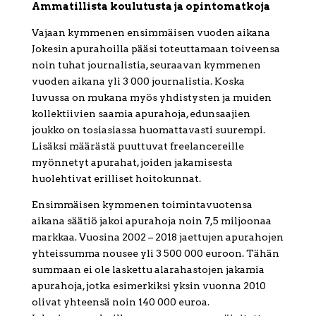
Ammatillista koulutusta ja opintomatkoja
Vajaan kymmenen ensimmäisen vuoden aikana
Jokesin apurahoilla pääsi toteuttamaan toiveensa
noin tuhat journalistia, seuraavan kymmenen
vuoden aikana yli 3 000 journalistia. Koska
luvussa on mukana myös yhdistysten ja muiden
kollektiivien saamia apurahoja, edunsaajien
joukko on tosiasiassa huomattavasti suurempi.
Lisäksi määrästä puuttuvat freelancereille
myönnetyt apurahat, joiden jakamisesta
huolehtivat erilliset hoitokunnat.
Ensimmäisen kymmenen toimintavuotensa
aikana säätiö jakoi apurahoja noin 7,5 miljoonaa
markkaa. Vuosina 2002 – 2018 jaettujen apurahojen
yhteissumma nousee yli 3 500 000 euroon. Tähän
summaan ei ole laskettu alarahastojen jakamia
apurahoja, jotka esimerkiksi yksin vuonna 2010
olivat yhteensä noin 140 000 euroa.