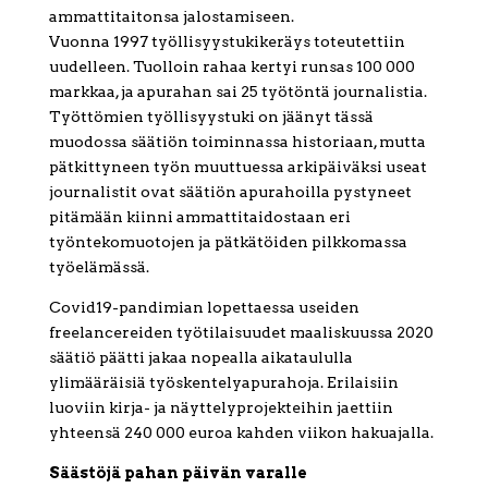
ammattitaitonsa jalostamiseen.
Vuonna 1997 työllisyystukikeräys toteutettiin
uudelleen. Tuolloin rahaa kertyi runsas 100 000
markkaa, ja apurahan sai 25 työtöntä journalistia.
Työttömien työllisyystuki on jäänyt tässä
muodossa säätiön toiminnassa historiaan, mutta
pätkittyneen työn muuttuessa arkipäiväksi useat
journalistit ovat säätiön apurahoilla pystyneet
pitämään kiinni ammattitaidostaan eri
työntekomuotojen ja pätkätöiden pilkkomassa
työelämässä.
Covid19-pandimian lopettaessa useiden
freelancereiden työtilaisuudet maaliskuussa 2020
säätiö päätti jakaa nopealla aikataululla
ylimääräisiä työskentelyapurahoja. Erilaisiin
luoviin kirja- ja näyttelyprojekteihin jaettiin
yhteensä 240 000 euroa kahden viikon hakuajalla.
Säästöjä pahan päivän varalle