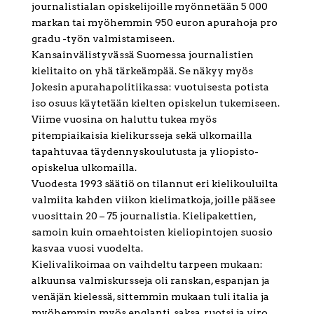
journalistialan opiskelijoille myönnetään 5 000
markan tai myöhemmin 950 euron apurahoja pro
gradu -työn valmistamiseen.
Kansainvälistyvässä Suomessa journalistien
kielitaito on yhä tärkeämpää. Se näkyy myös
Jokesin apurahapolitiikassa: vuotuisesta potista
iso osuus käytetään kielten opiskelun tukemiseen.
Viime vuosina on haluttu tukea myös
pitempiaikaisia kielikursseja sekä ulkomailla
tapahtuvaa täydennyskoulutusta ja yliopisto-
opiskelua ulkomailla.
Vuodesta 1993 säätiö on tilannut eri kielikouluilta
valmiita kahden viikon kielimatkoja, joille pääsee
vuosittain 20 – 75 journalistia. Kielipakettien,
samoin kuin omaehtoisten kieliopintojen suosio
kasvaa vuosi vuodelta.
Kielivalikoimaa on vaihdeltu tarpeen mukaan:
alkuunsa valmiskursseja oli ranskan, espanjan ja
venäjän kielessä, sittemmin mukaan tuli italia ja
myöhemmin myös englanti, saksa, ruotsi ja viro.