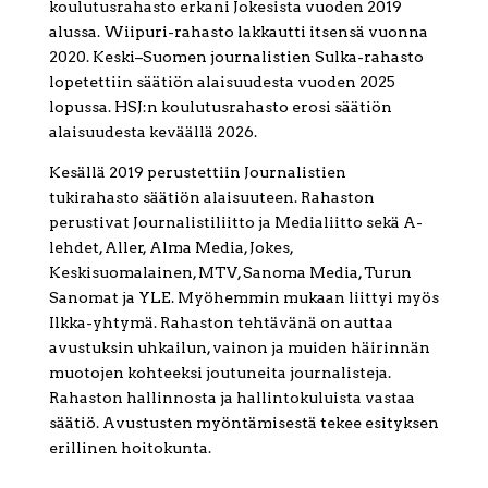
koulutusrahasto erkani Jokesista vuoden 2019
alussa. Wiipuri-rahasto lakkautti itsensä vuonna
2020. Keski–Suomen journalistien Sulka-rahasto
lopetettiin säätiön alaisuudesta vuoden 2025
lopussa. HSJ:n koulutusrahasto erosi säätiön
alaisuudesta keväällä 2026.
Kesällä 2019 perustettiin Journalistien
tukirahasto säätiön alaisuuteen. Rahaston
perustivat Journalistiliitto ja Medialiitto sekä A-
lehdet, Aller, Alma Media, Jokes,
Keskisuomalainen, MTV, Sanoma Media, Turun
Sanomat ja YLE. Myöhemmin mukaan liittyi myös
Ilkka-yhtymä. Rahaston tehtävänä on auttaa
avustuksin uhkailun, vainon ja muiden häirinnän
muotojen kohteeksi joutuneita journalisteja.
Rahaston hallinnosta ja hallintokuluista vastaa
säätiö. Avustusten myöntämisestä tekee esityksen
erillinen hoitokunta.