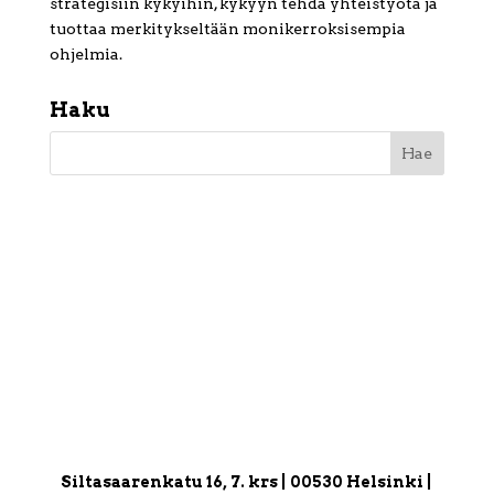
strategisiin kykyihin, kykyyn tehdä yhteistyötä ja
tuottaa merkitykseltään monikerroksisempia
ohjelmia.
Haku
Siltasaarenkatu 16, 7. krs | 00530 Helsinki |