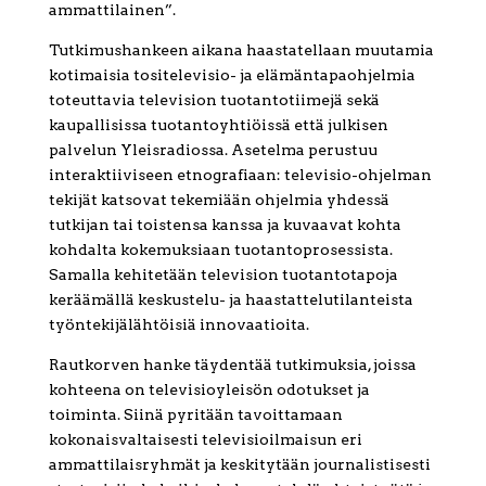
ammattilainen”.
Tutkimushankeen aikana haastatellaan muutamia
kotimaisia tositelevisio- ja elämäntapaohjelmia
toteuttavia television tuotantotiimejä sekä
kaupallisissa tuotantoyhtiöissä että julkisen
palvelun Yleisradiossa. Asetelma perustuu
interaktiiviseen etnografiaan: televisio-ohjelman
tekijät katsovat tekemiään ohjelmia yhdessä
tutkijan tai toistensa kanssa ja kuvaavat kohta
kohdalta kokemuksiaan tuotantoprosessista.
Samalla kehitetään television tuotantotapoja
keräämällä keskustelu- ja haastattelutilanteista
työntekijälähtöisiä innovaatioita.
Rautkorven hanke täydentää tutkimuksia, joissa
kohteena on televisioyleisön odotukset ja
toiminta. Siinä pyritään tavoittamaan
kokonaisvaltaisesti televisioilmaisun eri
ammattilaisryhmät ja keskitytään journalistisesti