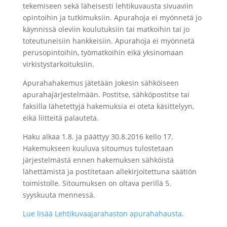
tekemiseen sekä läheisesti lehtikuvausta sivuaviin
opintoihin ja tutkimuksiin. Apurahoja ei myönnetä jo
käynnissä oleviin koulutuksiin tai matkoihin tai jo
toteutuneisiin hankkeisiin. Apurahoja ei myönnetä
perusopintoihin, työmatkoihin eikä yksinomaan
virkistystarkoituksiin.
Apurahahakemus jätetään Jokesin sähköiseen
apurahajärjestelmään. Postitse, sähköpostitse tai
faksilla lähetettyjä hakemuksia ei oteta käsittelyyn,
eikä liitteitä palauteta.
Haku alkaa 1.8. ja päättyy 30.8.2016 kello 17.
Hakemukseen kuuluva sitoumus tulostetaan
järjestelmästä ennen hakemuksen sähköistä
lähettämistä ja postitetaan allekirjoitettuna säätiön
toimistolle. Sitoumuksen on oltava perillä 5.
syyskuuta mennessä.
Lue lisää Lehtikuvaajarahaston apurahahausta
.