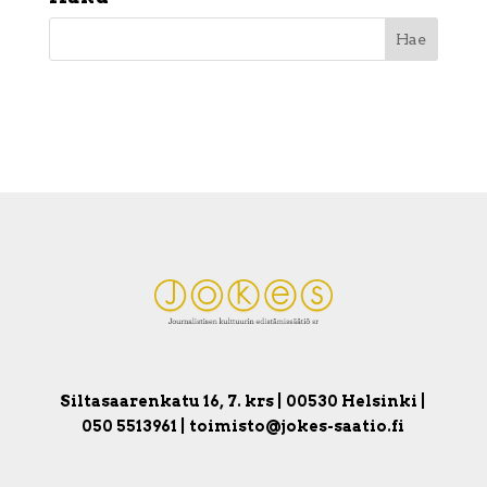
Siltasaarenkatu 16, 7. krs | 00530 Helsinki |
050 5513961 | toimisto@jokes-saatio.fi