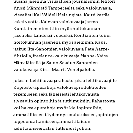
uusina jäseninä visuaalisen journalismin lehtori
Anssi Männistö Tampereelta sekä valokuvaaja,
visualisti Kai Widell Helsingistä. Kausi kestää
kaksi vuotta. Kalevan valokuvaaja Jarmo
Kontiainen nimettiin myös hoitokunnan
jäseneksi kahdeksi vuodeksi. Kontiainen toimi
hoitokunnan jäsenenä myös aiemmin. Kausi
jatkuu Ilta-Sanomien valokuvaaja Pete Aarre-
Ahtiolla, freelance-valokuvaaja Hanna-Kaisa
Hämäläisellä ja Salon Seudun Sanomien
valokuvaaja Kirsi-Maarit Venetpalolla.
Jokesin Lehtikuvaajarahasto jakaa lehtikuvaajille
Kopiosto-apurahoja valokuvaproduktioiden
tekemiseen sekä läheisesti lehtikuvausta
sivuaviin opintoihin ja tutkimuksiin. Rahastosta
voi hakea apurahoja myös kieliopintoihin,
ammatilliseen täydennyskoulutukseen, opintojen
loppuunsattamiseen, ammattitaidon
kehittämiseen, alan tutkimustyöhön,