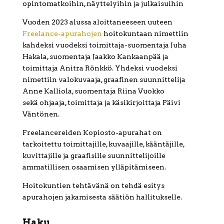
opintomatkoihin, näyttelyihin ja julkaisuihin
Vuoden 2023 alussa aloittaneeseen uuteen
Freelance-apurahojen
hoitokuntaan nimettiin
kahdeksi vuodeksi toimittaja-suomentaja Juha
Hakala, suomentaja Jaakko Kankaanpää ja
toimittaja Anitra Rönkkö. Yhdeksi vuodeksi
nimettiin valokuvaaja, graafinen suunnittelija
Anne Kalliola, suomentaja Riina Vuokko
sekä ohjaaja, toimittaja ja käsikirjoittaja Päivi
Väntönen.
Freelancereiden Kopiosto-apurahat on
tarkoitettu toimittajille, kuvaajille, kääntäjille,
kuvittajille ja graafisille suunnittelijoille
ammatillisen osaamisen ylläpitämiseen.
Hoitokuntien tehtävänä on tehdä esitys
apurahojen jakamisesta säätiön hallitukselle.
Haku