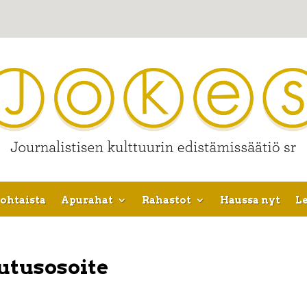
ohtaista
Apurahat
Rahastot
Haussa nyt
Le
kutusosoite