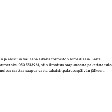
in ja elokuun välisenä aikana toimiston lomaillessa. Laita
umeroksi 050 5513961, niin ilmoitus saapuneesta paketista tule
ilmoitus saattaa saapua vasta takaisinpalautuspäivän jälkeen.