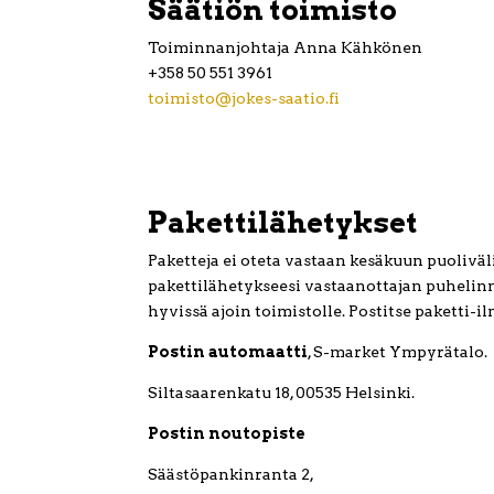
Säätiön toimisto
Toiminnanjohtaja Anna Kähkönen
+358 50 551 3961
toimisto@jokes-saatio.fi
Pakettilähetykset
Paketteja ei oteta vastaan kesäkuun puoliväl
pakettilähetykseesi vastaanottajan puhelinn
hyvissä ajoin toimistolle. Postitse paketti-
Postin automaatti
, S-market Ympyrätalo.
Siltasaarenkatu 18, 00535 Helsinki.
Postin noutopiste
Säästöpankinranta 2,