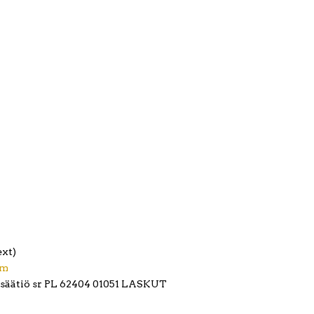
ext)
om
ssäätiö sr PL 62404 01051 LASKUT