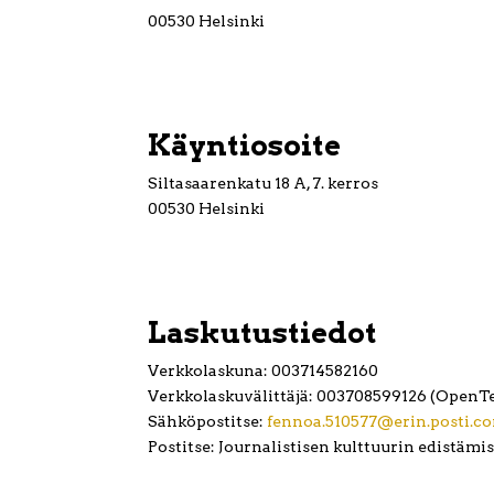
00530 Helsinki
Käyntiosoite
Siltasaarenkatu 18 A, 7. kerros
00530 Helsinki
Laskutustiedot
Verkkolaskuna: 003714582160
Verkkolaskuvälittäjä: 003708599126 (OpenT
Sähköpostitse:
fennoa.510577@erin.posti.c
Postitse: Journalistisen kulttuurin edistämi