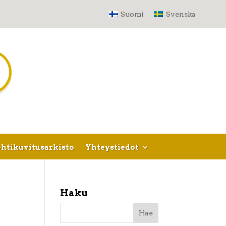
Suomi
Svenska
htikuvitusarkisto
Yhteystiedot
Haku