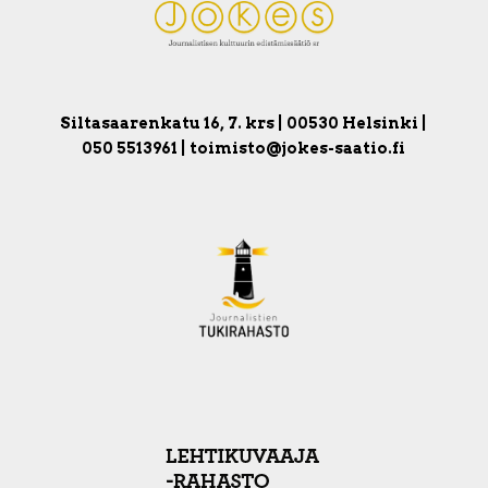
Siltasaarenkatu 16, 7. krs | 00530 Helsinki |
050 5513961 | toimisto@jokes-saatio.fi