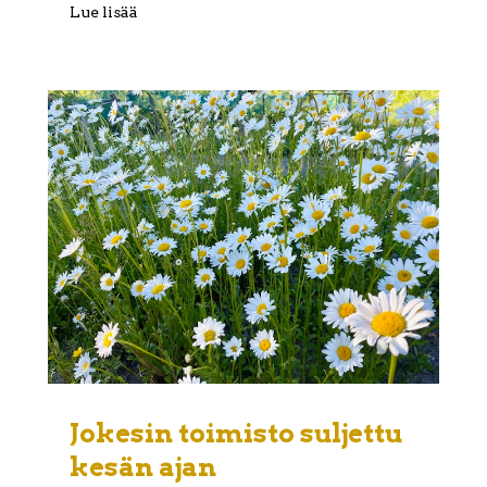
Lue lisää
Jokesin toimisto suljettu
kesän ajan