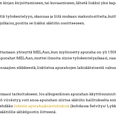
n kirjan kirjoittamiseen, tai kuvaamiseen, lähetä lisäksi yksi kap
ttä työskentelyyn, skannaa ja liitä mukaan maksutositteita, k
ulkaisu, postita se lisäksi säätiön osoitteeseen.
maan yhteyttä MELAan, kun myönnetty apuraha on yli 1 501,71 
apurahat MELAan, muttei ilmoita sinne työskentelyaikaasi, vaan 
saajien eläkkeestä, lisätietoa apurahojen lakisääteisestä vaku
asi tarkoitukseen. Jos alkuperäinen apurahan käyttösuunnitel
viivästyy, voit anoa apurahan siirtoa säätiön hallitukselta esi
 tehdään
Jokesin apurahajärjestelmässä
(kohdassa Selvitys/ Lyk
ätiölle sähköpostin liitteenä.