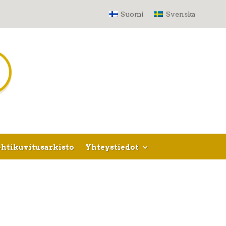
Suomi
Svenska
htikuvitusarkisto
Yhteystiedot