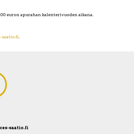
e 500 euron apurahan kalenterivuoden aikana.
saatio.fi
.
kes-saatio.fi