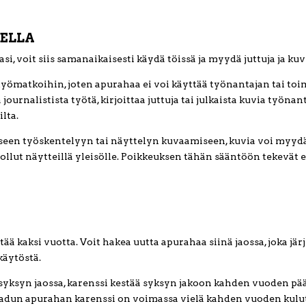
ELLA
i, voit siis samanaikaisesti käydä töissä ja myydä juttuja ja kuv
yömatkoihin, joten apurahaa ei voi käyttää työnantajan tai to
 journalistista työtä, kirjoittaa juttuja tai julkaista kuvia työna
lta.
een työskentelyyn tai näyttelyn kuvaamiseen, kuvia voi myydä 
 ollut näytteillä yleisölle. Poikkeuksen tähän sääntöön tekevät e
ää kaksi vuotta. Voit hakea uutta apurahaa siinä jaossa, joka jär
käytöstä.
 syksyn jaossa, karenssi kestää syksyn jakoon kahden vuoden pä
aadun apurahan karenssi on voimassa vielä kahden vuoden kulu