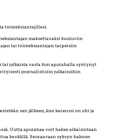
ia toimeksiantajillesi.
imeksiantajan maksettavaksi kuuluviin
ntajan tai toimeksiantajan tarpeisiin
tai julkaista vasta kun apurahalla syntynyt
rityisesti journalistisiin julkaisuihin
jestetään sen jälkeen, kun karenssi on ohi ja
ässä. Uutta apurahaa voit hakea aikaisintaan
ttua keväällä. Seuraavaan syksyn hakuun