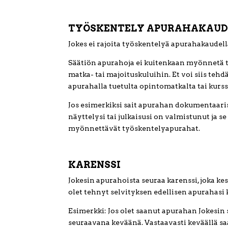
TYÖSKENTELY APURAHAKAUD
Jokes ei rajoita työskentelyä apurahakaudellas
Säätiön apurahoja ei kuitenkaan myönnetä t
matka- tai majoituskuluihin. Et voi siis tehdä
apurahalla tuetulta opintomatkalta tai kurssi
Jos esimerkiksi sait apurahan dokumentaaris
näyttelysi tai julkaisusi on valmistunut ja se
myönnettävät työskentelyapurahat.
KARENSSI
Jokesin apurahoista seuraa karenssi, joka kest
olet tehnyt selvityksen edellisen apurahasi 
Esimerkki: Jos olet saanut apurahan Jokesin
seuraavana keväänä. Vastaavasti keväällä s