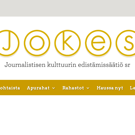
ohtaista
Apurahat
Rahastot
Haussa nyt
Le