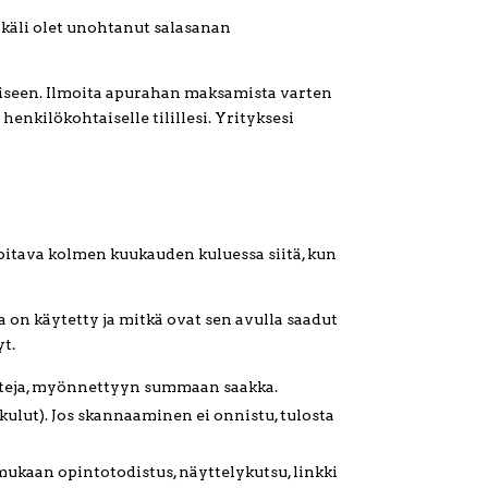
käli olet unohtanut salasanan
iseen. Ilmoita apurahan maksamista varten
nkilökohtaiselle tilillesi. Yrityksesi
oitava kolmen kuukauden kuluessa siitä, kun
 on käytetty ja mitkä ovat sen avulla saadut
yt.
uitteja, myönnettyyn summaan saakka.
kulut). Jos skannaaminen ei onnistu, tulosta
mukaan opintotodistus, näyttelykutsu, linkki