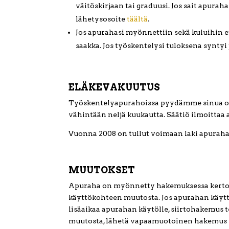
väitöskirjaan tai graduusi. Jos sait apuraha
lähetysosoite
täältä
.
Jos apurahasi myönnettiin sekä kuluihin e
saakka. Jos työskentelysi tuloksena syntyi j
ELÄKEVAKUUTUS
Työskentelyapurahoissa pyydämme sinua otta
vähintään neljä kuukautta. Säätiö ilmoittaa 
Vuonna 2008 on tullut voimaan laki apurahan
MUUTOKSET
Apuraha on myönnetty hakemuksessa kertoma
käyttökohteen muutosta. Jos apurahan käyttö 
lisäaikaa apurahan käytölle, siirtohakemus
muutosta, lähetä vapaamuotoinen hakemus sä