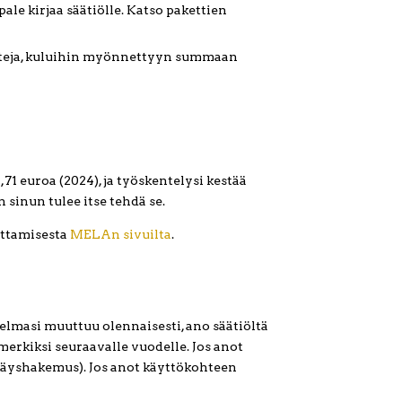
pale kirjaa säätiölle. Katso pakettien
uitteja, kuluihin myönnettyyn summaan
euroa (2024), ja työskentelysi kestää
sinun tulee itse tehdä se.
uttamisesta
MELAn sivuilta
.
masi muuttuu olennaisesti, ano säätiöltä
merkiksi seuraavalle vuodelle. Jos anot
käyshakemus). Jos anot käyttökohteen