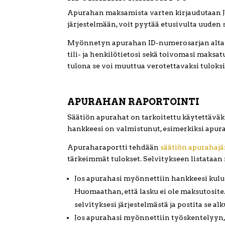
Apurahan maksamista varten kirjaudutaan Jo
järjestelmään, voit pyytää etusivulta uuden
Myönnetyn apurahan ID-numerosarjan alta l
tili- ja henkilötietosi sekä toivomasi maksa
tulona se voi muuttua verotettavaksi tuloksi
APURAHAN RAPORTOINTI
Säätiön apurahat on tarkoitettu käytettävä
hankkeesi on valmistunut, esimerkiksi apurah
Apuraharaportti tehdään
säätiön apurahajä
tärkeimmät tulokset. Selvitykseen listataan 
Jos apurahasi myönnettiin hankkeesi kului
Huomaathan, että lasku ei ole maksutosite.
selvityksesi järjestelmästä ja postita se 
Jos apurahasi myönnettiin työskentelyyn, 