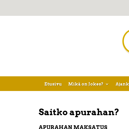
Etusivu
Mikä on Jokes?
Ajank
Saitko apurahan?
APURAHAN MAKSATUS