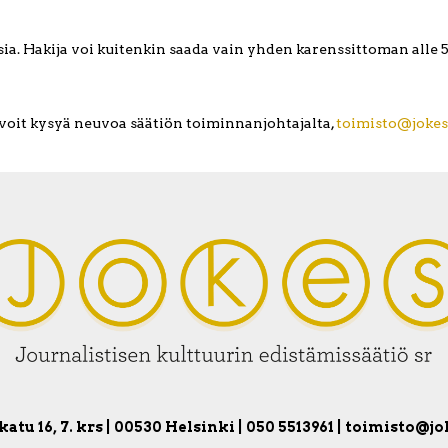
sia. Hakija voi kuitenkin saada vain yhden karenssittoman all
voit kysyä neuvoa säätiön toiminnanjohtajalta,
toimisto@jokes-
atu 16, 7. krs | 00530 Helsinki | 050 5513961 | toimisto@jo