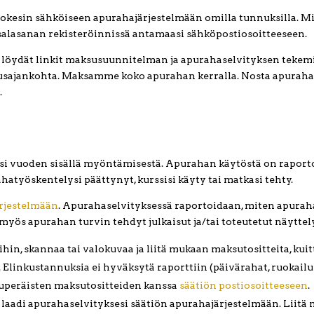
kesin sähköiseen apurahajärjestelmään omilla tunnuksilla. Mi
 salasanan rekisteröinnissä antamaasi sähköpostiosoitteeseen.
öydät linkit maksusuunnitelman ja apurahaselvityksen tekem
tusajankohta. Maksamme koko apurahan kerralla. Nosta apuraha he
.
ksi vuoden sisällä myöntämisestä. Apurahan käytöstä on raport
atyöskentelysi päättynyt, kurssisi käyty tai matkasi tehty.
rjestelmään
. Apurahaselvityksessä raportoidaan, miten apuraha
myös apurahan turvin tehdyt julkaisut ja/tai toteutetut näyttel
hin, skannaa tai valokuvaa ja liitä mukaan maksutositteita, k
 Elinkustannuksia ei hyväksytä raporttiin (päivärahat, ruokailu
alkuperäisten maksutositteiden kanssa
säätiön postiosoitteeseen
.
laadi apurahaselvityksesi säätiön apurahajärjestelmään. Liitä 