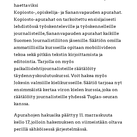
haettaviksi
Kopiosto-, opiskelija- ja Sananvapauden apurahat.
Kopiosto-apurahat on tarkoitettu ensisijaisesti
lehdistössä työskenteleville ja työskennelleille
journalisteille, Sananvapauden apurahat kaikille
Suomen Journalistiliiton jäsenille. Säätiön omilla
ammatillisilla kursseilla opitaan mobiilivideon
tekoa sekä pitkän tekstin kirjoittamista ja
editointia. Tarjolla on myös
paikallislehtijournalisteille räätälöity
täydennyskoulutuskurssi. Voit hakea myös
Jokesin valmiille kielikursseille. Säätiö tarjoaa nyt
ensimmäistä kertaa viron kielen kurssia, joka on
räätälöity journalisteille yhdessä Tuglas-seuran
kanssa.
Apurahojen hakuaika päättyy 11. marraskuuta
kello 17, jolloin hakemuksen on viimeistään oltava
perillä sähköisessä järjestelmässä.