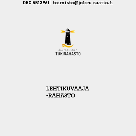
050 5513961 | toimisto@jokes-saatio.fi