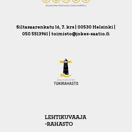
Siltasaarenkatu 16, 7. krs | 00530 Helsinki |
050 5513961 | toimisto@jokes-saatio.fi