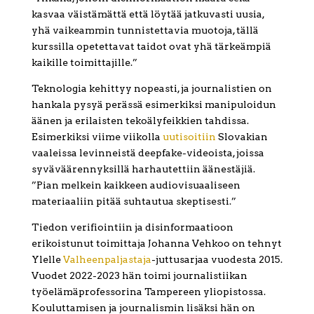
kasvaa väistämättä että löytää jatkuvasti uusia,
yhä vaikeammin tunnistettavia muotoja, tällä
kurssilla opetettavat taidot ovat yhä tärkeämpiä
kaikille toimittajille.”
Teknologia kehittyy nopeasti, ja journalistien on
hankala pysyä perässä esimerkiksi manipuloidun
äänen ja erilaisten tekoälyfeikkien tahdissa.
Esimerkiksi viime viikolla
uutisoitiin
Slovakian
vaaleissa levinneistä deepfake-videoista, joissa
syväväärennyksillä harhautettiin äänestäjiä.
”Pian melkein kaikkeen audiovisuaaliseen
materiaaliin pitää suhtautua skeptisesti.”
Tiedon verifiointiin ja disinformaatioon
erikoistunut toimittaja Johanna Vehkoo on tehnyt
Ylelle
Valheenpaljastaja
-juttusarjaa vuodesta 2015.
Vuodet 2022-2023 hän toimi journalistiikan
työelämäprofessorina Tampereen yliopistossa.
Kouluttamisen ja journalismin lisäksi hän on