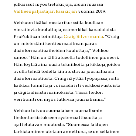
julkaissut myös tietokirjoja, muun muassa
Valheenpaljastajan käsikirjan
vuonna 2019.
Vehkoon lisäksi mestarikurssilla kuullaan
vierailevia kouluttajia, esimerkiksi kanadalaista
ProPublican toimittaja
Craig Silvermania
. ”Craig
on mielestäni kenties maailman paras
disinformaatioaiheiden kouluttaja,” Vehkoo
sanoo. ”Hän on tällä alueella todellinen pioneeri.
Hän löytää aina uusia tekniikoita ja kikkoja, joiden
avulla tehdä todella kiinnostavaa journalismia
disinformaatiosta. Craig näyttää työpajassa, mitä
kaikkea toimittaja voi saada irti verkkosivustoista
ja digitaalisista mainoksista. Tässä tiedon
verifiointi on myös tutkivaa journalismia.”
Vehkoo toivoo suomalaisen journalismin
tiedontarkistukseen systemaattisuutta ja
ajattelutavan muutosta. ”Suomessa faktojen
tarkistaminen otetaan annettuna, se on sellainen