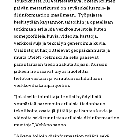
Toukokuussa 2024 järjestettävä Jokesin kolmen
päivän mestarikurssi on syväsukellus mis- ja
disinformaation maailmaan. Työpajassa
keskitytään käytännön taitoihin ja opetellaan
tutkimaan erilaisia verkkoaineistoja, kuten
someprofiileja, kuvia, videoita, karttoja,
verkkosivuja ja tekoälyn generoimia kuvia.
Osallistujat harjoittelevat geopaikannusta ja
muita OSINT-tekniikoita sekä pääsevät
parantamaan tiedonhakutaitojaan. Kurssin
jälkeen he osaavat myös huolehtia
tietoturvastaan ja varautua mahdollisiin
verkkovihakampanjoihin.
”Jokaiselle toimittajalle olisi hyödyllistä
ymmärtää paremmin erilaisia tiedonhaun
tekniikoita, osata jäljittää ja paikantaa kuvia ja
videoita sekä tunnistaa erilaisia disinformaation
muotoja”, Vehkoo sanoo.
”Aikana, jolloin disinformaation määrä sekä