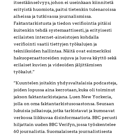
itsestäänselvyys, johon ei useinkaan kiinnitetä
erityistä huomiota, paitsi tietenkin tulenaroissa
aiheissa ja tutkivassa journalismissa.
Faktantarkistusta ja tiedon verifiointia pitäisi
kuitenkin tehdä systemaattisesti, ja erityisesti
erilaisten internet-aineistojen kohdalla
verifiointi vaatii tiettyjen työkalujen ja
tekniikoiden hallintaa. Näitä ovat esimerkiksi
hakuoperaattoreiden sujuva ja luova käyttö sekä
erilaiset kuvien ja videoiden jäljittämisen
työkalut.”
”Kuuntelen joitakin yhdysvaltalaisia podcasteja,
joiden lopussa aina kerrotaan, kuka oli toiminut
jakson faktantarkistajana. Luen New Yorkeria,
jolla on oma faktantarkistusosastonsa. Seuraan
lukuisia julkaisuja, jotka tarkistavat ja kumoavat
verkossa liikkuvaa disinformaatiota. BBC perusti
hiljattain uuden BBC Verifyn, jossa työskentelee
60 journalistia. Suomalaisesta journalistisesta