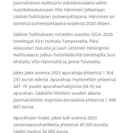
Journalistisen kulttuurin edistämissäätiö valitsi
vuosikokouksessaan Ville Hännisen jatkamaan
säätiön hallituksen puheenjohtajana. Hänninen on
toiminut puheenjohtajana vuodesta 2020 alkaen.
Säätiön hallitukseen nimettiin vuosiksi 2024 -2028
toimittajat Kirsi Huhtala Tampereelta,
Päivi
Alasuutari Oulusta ja Lauri Lehtinen Helsingistä.
Hallituskausi jatkuu helsinkiläisillä toimittajilla
Suvi
Aholalla, Ville Hännisellä ja Janne Toivosella.
Jokes jakoi vuonna 2023 apurahoja yhteensä 1 304
231 euron edestä. Apurahoja myönnettiin yhteensä
447. Yli puolet apurahanhakijoista (54 %) sai
apurahan. Säätiölle tilitettiin vuoden aikana
Journalistiliiton Kopiosto-korvauksia yhteensä 1 498
847 euroa.
Apurahojen lisäksi Jokes tuki vuonna 2023
sananvapaushankkeita yhteensä 40 000 eurolla.
Säätiö myönsi 30 000 euroa