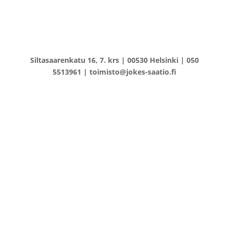
Siltasaarenkatu 16, 7. krs | 00530 Helsinki | 050
5513961 | toimisto@jokes-saatio.fi