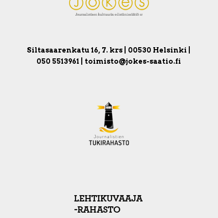
Siltasaarenkatu 16, 7. krs | 00530 Helsinki |
050 5513961 | toimisto@jokes-saatio.fi