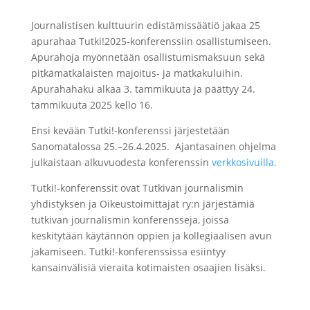
Journalistisen kulttuurin edistämissäätiö jakaa 25
apurahaa Tutki!2025-konferenssiin osallistumiseen.
Apurahoja myönnetään osallistumismaksuun sekä
pitkämatkalaisten majoitus- ja matkakuluihin.
Apurahahaku alkaa 3. tammikuuta ja päättyy 24.
tammikuuta 2025 kello 16.
Ensi kevään Tutki!-konferenssi järjestetään
Sanomatalossa 25.–26.4.2025. Ajantasainen ohjelma
julkaistaan alkuvuodesta konferenssin
verkkosivuilla.
Tutki!-konferenssit ovat Tutkivan journalismin
yhdistyksen ja Oikeustoimittajat ry:n järjestämiä
tutkivan journalismin konferensseja, joissa
keskitytään käytännön oppien ja kollegiaalisen avun
jakamiseen. Tutki!-konferenssissa esiintyy
kansainvälisiä vieraita kotimaisten osaajien lisäksi.