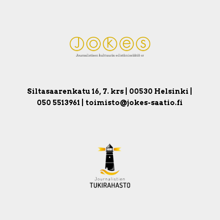
Siltasaarenkatu 16, 7. krs | 00530 Helsinki |
050 5513961 | toimisto@jokes-saatio.fi