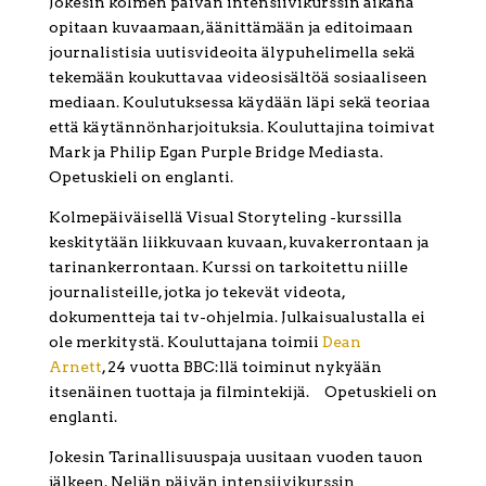
Jokesin kolmen päivän intensiivikurssin aikana
opitaan kuvaamaan, äänittämään ja editoimaan
journalistisia uutisvideoita älypuhelimella sekä
tekemään koukuttavaa videosisältöä sosiaaliseen
mediaan. Koulutuksessa käydään läpi sekä teoriaa
että käytännönharjoituksia. Kouluttajina toimivat
Mark ja Philip Egan Purple Bridge Mediasta.
Opetuskieli on englanti.
Kolmepäiväisellä Visual Storyteling -kurssilla
keskitytään liikkuvaan kuvaan, kuvakerrontaan ja
tarinankerrontaan. Kurssi on tarkoitettu niille
journalisteille, jotka jo tekevät videota,
dokumentteja tai tv-ohjelmia. Julkaisualustalla ei
ole merkitystä. Kouluttajana toimii
Dean
Arnett
, 24 vuotta BBC:llä toiminut nykyään
itsenäinen tuottaja ja filmintekijä. Opetuskieli on
englanti.
Jokesin Tarinallisuuspaja uusitaan vuoden tauon
jälkeen. Neljän päivän intensiivikurssin