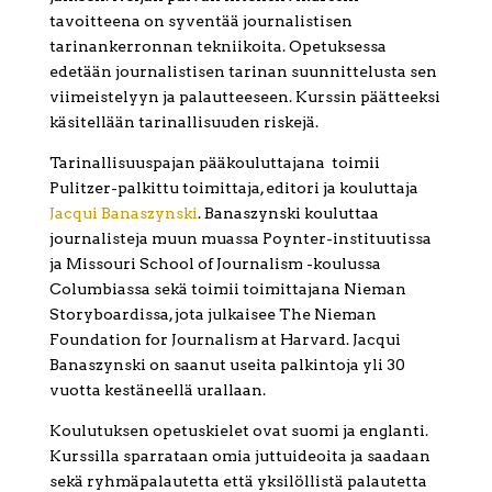
tavoitteena on syventää journalistisen
tarinankerronnan tekniikoita. Opetuksessa
edetään journalistisen tarinan suunnittelusta sen
viimeistelyyn ja palautteeseen. Kurssin päätteeksi
käsitellään tarinallisuuden riskejä.
Tarinallisuuspajan pääkouluttajana toimii
Pulitzer-palkittu toimittaja, editori ja kouluttaja
Jacqui Banaszynski
. Banaszynski kouluttaa
journalisteja muun muassa Poynter-instituutissa
ja Missouri School of Journalism -koulussa
Columbiassa sekä toimii toimittajana Nieman
Storyboardissa, jota julkaisee The Nieman
Foundation for Journalism at Harvard. Jacqui
Banaszynski on saanut useita palkintoja yli 30
vuotta kestäneellä urallaan.
Koulutuksen opetuskielet ovat suomi ja englanti.
Kurssilla sparrataan omia juttuideoita ja saadaan
sekä ryhmäpalautetta että yksilöllistä palautetta