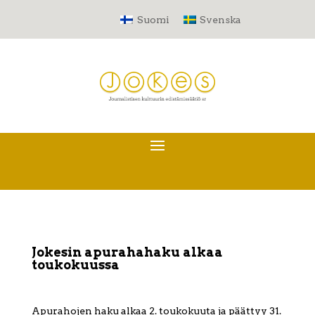
Suomi
Svenska
Jokesin apurahahaku alkaa
toukokuussa
Apurahojen haku alkaa 2. toukokuuta ja päättyy 31.