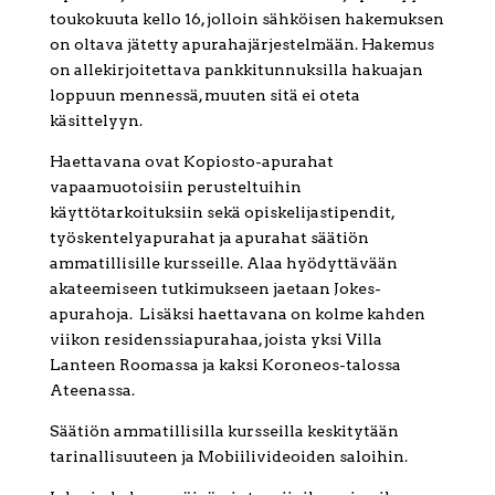
toukokuuta kello 16, jolloin sähköisen hakemuksen
on oltava jätetty apurahajärjestelmään. Hakemus
on allekirjoitettava pankkitunnuksilla hakuajan
loppuun mennessä, muuten sitä ei oteta
käsittelyyn.
Haettavana ovat Kopiosto-apurahat
vapaamuotoisiin perusteltuihin
käyttötarkoituksiin sekä opiskelijastipendit,
työskentelyapurahat ja apurahat säätiön
ammatillisille kursseille. Alaa hyödyttävään
akateemiseen tutkimukseen jaetaan Jokes-
apurahoja. Lisäksi haettavana on kolme kahden
viikon residenssiapurahaa, joista yksi Villa
Lanteen Roomassa ja kaksi Koroneos-talossa
Ateenassa.
Säätiön ammatillisilla kursseilla keskitytään
tarinallisuuteen ja Mobiilivideoiden saloihin.