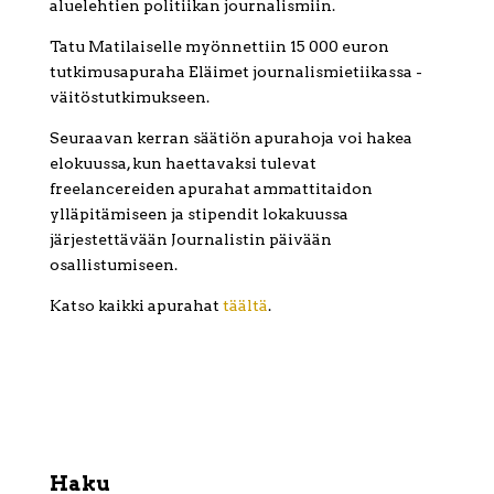
aluelehtien politiikan journalismiin.
Tatu Matilaiselle myönnettiin 15 000 euron
tutkimusapuraha Eläimet journalismietiikassa -
väitöstutkimukseen.
Seuraavan kerran säätiön apurahoja voi hakea
elokuussa, kun haettavaksi tulevat
freelancereiden apurahat ammattitaidon
ylläpitämiseen ja stipendit lokakuussa
järjestettävään Journalistin päivään
osallistumiseen.
Katso kaikki apurahat
täältä
.
Haku