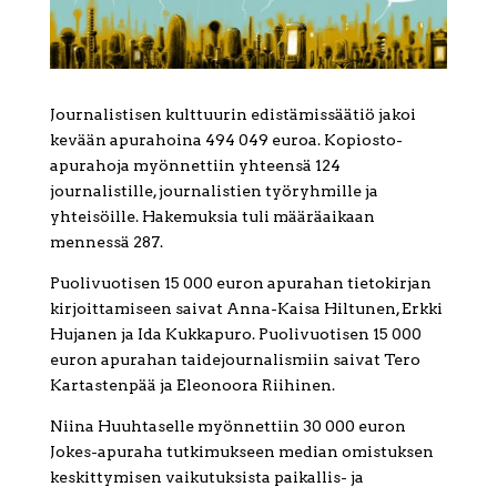
Journalistisen kulttuurin edistämissäätiö jakoi
kevään apurahoina 494 049 euroa. Kopiosto-
apurahoja myönnettiin yhteensä 124
journalistille, journalistien työryhmille ja
yhteisöille. Hakemuksia tuli määräaikaan
mennessä 287.
Puolivuotisen 15 000 euron apurahan tietokirjan
kirjoittamiseen saivat Anna-Kaisa Hiltunen, Erkki
Hujanen ja Ida Kukkapuro. Puolivuotisen 15 000
euron apurahan taidejournalismiin saivat Tero
Kartastenpää ja Eleonoora Riihinen.
Niina Huuhtaselle myönnettiin 30 000 euron
Jokes-apuraha tutkimukseen median omistuksen
keskittymisen vaikutuksista paikallis- ja