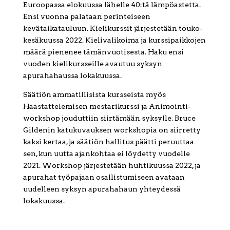
Euroopassa elokuussa lähelle 40:tä lämpöastetta.
Ensi vuonna palataan perinteiseen
kevätaikatauluun. Kielikurssit järjestetään touko-
kesäkuussa 2022. Kielivalikoima ja kurssipaikkojen
määrä pienenee tämänvuotisesta. Haku ensi
vuoden kielikursseille avautuu syksyn
apurahahaussa lokakuussa.
Säätiön ammatillisista kursseista myös
Haastattelemisen mestarikurssi ja Animointi-
workshop jouduttiin siirtämään syksylle. Bruce
Gildenin katukuvauksen workshopia on siirretty
kaksi kertaa, ja säätiön hallitus päätti peruuttaa
sen, kun uutta ajankohtaa ei löydetty vuodelle
2021. Workshop järjestetään huhtikuussa 2022, ja
apurahat työpajaan osallistumiseen avataan
uudelleen syksyn apurahahaun yhteydessä
lokakuussa.