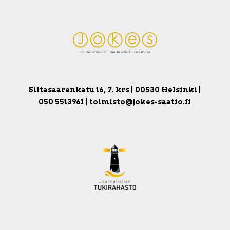
Siltasaarenkatu 16, 7. krs | 00530 Helsinki |
050 5513961 | toimisto@jokes-saatio.fi