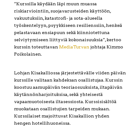
”Kurssilla käydään läpi muun muassa
riskiarviointiin, suojavarusteiden käyttöön,
vakuutuksiin, katastrofi- ja sota-alueella
työskentelyyn, psyykkiseen resilienssiin, henkeä
pelastavaan ensiapuun sekä kiinniotettuna
selviytymiseen liittyviä kokonaisuuksia”, kertoo
kurssin toteuttavan
MediaTurvan
johtaja Kimmo
Poikolainen.
Lohjan Kisakalliossa järjestettävälle viiden päivän
kurssille valitaan kahdeksan osallistujaa. Kurssin
koostuu aamupäivän teoriaosuuksista, iltapäivän
käytännönharjoituksisa, sekä yhteisestä
vapaamuotoisesta iltasessiosta. Kurssisisältöä
muokataan osallistujien tarpeiden mukaan.
Kurssilaiset majoittuvat Kisakallion yhden
hengen hotellihuoneissa.