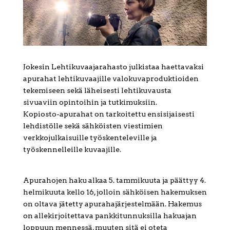
Jokesin Lehtikuvaajarahasto julkistaa haettavaksi
apurahat lehtikuvaajille valokuvaproduktioiden
tekemiseen sekä läheisesti lehtikuvausta
sivuaviin opintoihin ja tutkimuksiin.
Kopiosto-apurahat on tarkoitettu ensisijaisesti
lehdistölle sekä sähköisten viestimien
verkkojulkaisuille työskenteleville ja
työskennelleille kuvaajille.
Apurahojen haku alkaa 5. tammikuuta ja päättyy 4.
helmikuuta kello 16, jolloin sähköisen hakemuksen
on oltava jätetty apurahajärjestelmään. Hakemus
on allekirjoitettava pankkitunnuksilla hakuajan
loppuun mennessä, muuten sitä ei oteta