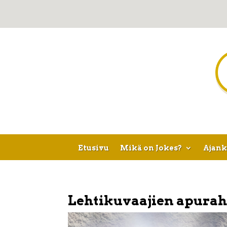
Etusivu
Mikä on Jokes?
Ajank
Lehtikuvaajien apura