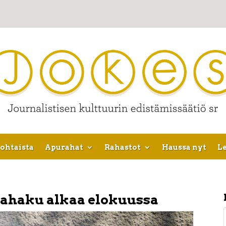
ohtaista
Apurahat
Rahastot
Haussa nyt
Le
hahaku alkaa elokuussa