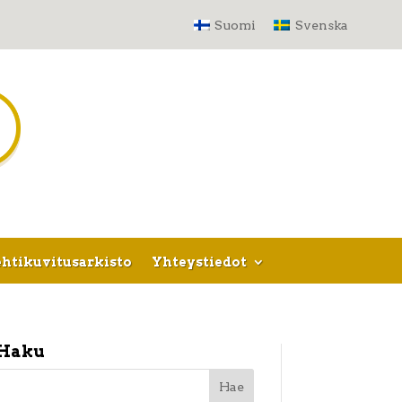
Suomi
Svenska
htikuvitusarkisto
Yhteystiedot
Haku