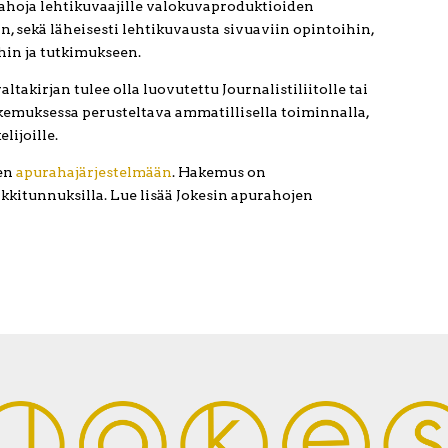
ahoja lehtikuvaajille valokuvaproduktioiden
n, sekä läheisesti lehtikuvausta sivuaviin opintoihin,
in ja tutkimukseen.
kirjan tulee olla luovutettu Journalistiliitolle tai
emuksessa perusteltava ammatillisella toiminnalla,
lijoille.
en
apurahajärjestelmään
. Hakemus on
kitunnuksilla. Lue lisää Jokesin apurahojen