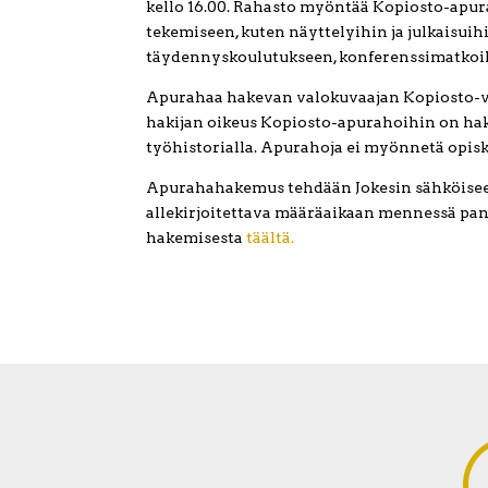
kello 16.00. Rahasto myöntää Kopiosto-apur
tekemiseen, kuten näyttelyihin ja julkaisuihi
täydennyskoulutukseen, konferenssimatkoih
Apurahaa hakevan valokuvaajan Kopiosto-valta
hakijan oikeus Kopiosto-apurahoihin on hak
työhistorialla. Apurahoja ei myönnetä opiske
Apurahahakemus tehdään Jokesin sähköise
allekirjoitettava määräaikaan mennessä pank
hakemisesta
täältä.