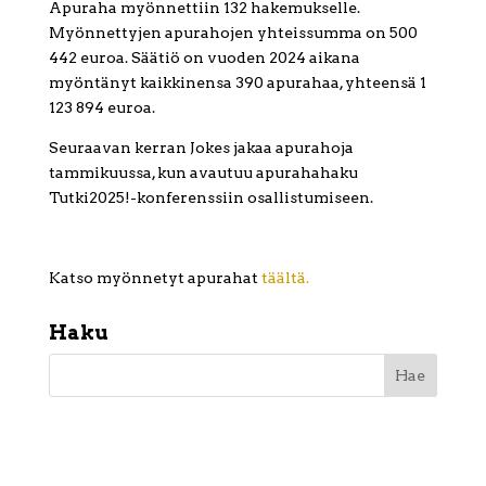
Apuraha myönnettiin 132 hakemukselle.
Myönnettyjen apurahojen yhteissumma on 500
442 euroa. Säätiö on vuoden 2024 aikana
myöntänyt kaikkinensa 390 apurahaa, yhteensä 1
123 894 euroa.
Seuraavan kerran Jokes jakaa apurahoja
tammikuussa, kun avautuu apurahahaku
Tutki2025!-konferenssiin osallistumiseen.
Katso myönnetyt apurahat
täältä.
Haku