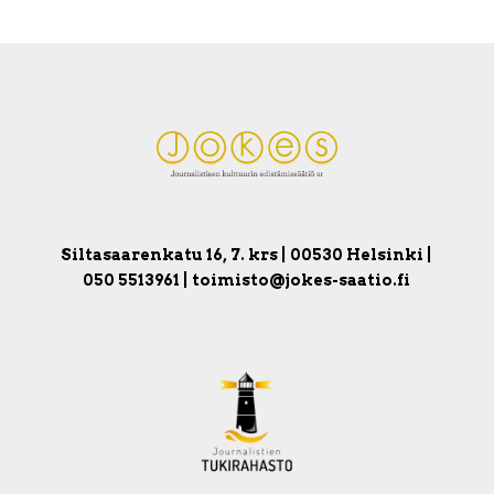
Siltasaarenkatu 16, 7. krs | 00530 Helsinki |
050 5513961 | toimisto@jokes-saatio.fi