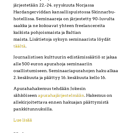
järjestetään 22.-24. syyskuuta Norjassa
Hardangerviddan kansallispuistossa Skinnarbu-
hotellissa. Seminaareja on järjestetty 90-luvulta
saakka ja ne kokoavat yhteen freelancereita
kaikista pohjoismaista ja Baltian
maista. Lisätietoja syksyn seminaarista löydät
täältä
.
Journalistisen kulttuurin edistämissäätiö sr jakaa
alle 500 euron apurahoja seminaariin
osallistumiseen. Seminaariapurahojen haku alkaa
2. kesäkuuta ja päättyy 16. kesäkuuta kello 16.
Apurahahakemus tehdään Jokesin
sähköiseen
apurahajärjestelmään
. Hakemus on
allekirjoitettava ennen hakuajan päättymistä
pankkitunnuksilla.
Lue lisää