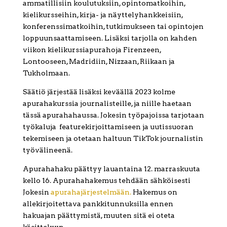
ammatillisiin koulutuksiin, opintomatkoihin,
kielikursseihin, kirja- ja näyttelyhankkeisiin,
konferenssimatkoihin, tutkimukseen tai opintojen
loppuunsaattamiseen. Lisäksi tarjolla on kahden
viikon kielikurssiapurahoja Firenzeen,
Lontooseen, Madridiin, Nizzaan, Riikaan ja
Tukholmaan.
Säätiö järjestää lisäksi keväällä 2023 kolme
apurahakurssia journalisteille, ja niille haetaan
tässä apurahahaussa. Jokesin työpajoissa tarjotaan
työkaluja featurekirjoittamiseen ja uutissuoran
tekemiseen ja otetaan haltuun TikTok journalistin
työvälineenä.
Apurahahaku päättyy lauantaina 12. marraskuuta
kello 16. Apurahahakemus tehdään sähköisesti
Jokesin
apurahajärjestelmään
.
Hakemus on
allekirjoitettava pankkitunnuksilla ennen
hakuajan päättymistä, muuten sitä ei oteta