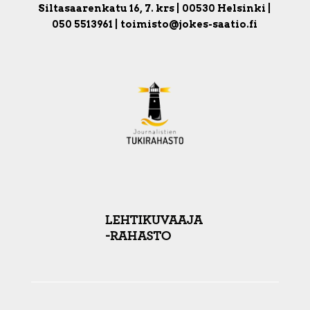
Siltasaarenkatu 16, 7. krs | 00530 Helsinki |
050 5513961 | toimisto@jokes-saatio.fi