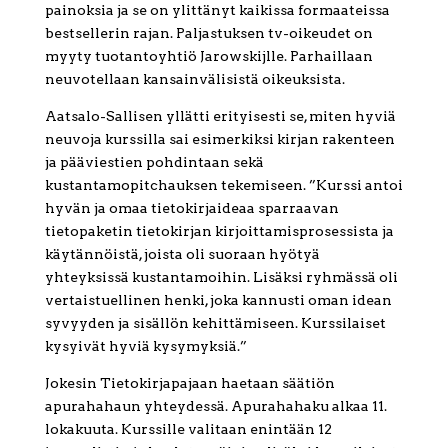
painoksia ja se on ylittänyt kaikissa formaateissa
bestsellerin rajan. Paljastuksen tv-oikeudet on
myyty tuotantoyhtiö Jarowskijlle. Parhaillaan
neuvotellaan kansainvälisistä oikeuksista.
Aatsalo-Sallisen yllätti erityisesti se, miten hyviä
neuvoja kurssilla sai esimerkiksi kirjan rakenteen
ja pääviestien pohdintaan sekä
kustantamopitchauksen tekemiseen. ”Kurssi antoi
hyvän ja omaa tietokirjaideaa sparraavan
tietopaketin tietokirjan kirjoittamisprosessista ja
käytännöistä, joista oli suoraan hyötyä
yhteyksissä kustantamoihin. Lisäksi ryhmässä oli
vertaistuellinen henki, joka kannusti oman idean
syvyyden ja sisällön kehittämiseen. Kurssilaiset
kysyivät hyviä kysymyksiä.”
Jokesin Tietokirjapajaan haetaan säätiön
apurahahaun yhteydessä. Apurahahaku alkaa 11.
lokakuuta. Kurssille valitaan enintään 12