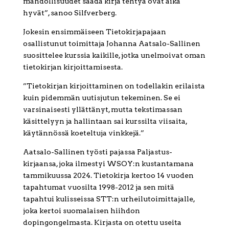
mahdollisuudet saada kirja tehtyä ovat aika
hyvät”, sanoo Silfverberg.
Jokesin ensimmäiseen Tietokirjapajaan
osallistunut toimittaja Johanna Aatsalo-Sallinen
suosittelee kurssia kaikille, jotka unelmoivat oman
tietokirjan kirjoittamisesta.
”Tietokirjan kirjoittaminen on todellakin erilaista
kuin pidemmän uutisjutun tekeminen. Se ei
varsinaisesti yllättänyt, mutta tekstimassan
käsittelyyn ja hallintaan sai kurssilta viisaita,
käytännössä koeteltuja vinkkejä.”
Aatsalo-Sallinen työsti pajassa Paljastus-
kirjaansa, joka ilmestyi WSOY:n kustantamana
tammikuussa 2024. Tietokirja kertoo 14 vuoden
tapahtumat vuosilta 1998-2012 ja sen mitä
tapahtui kulisseissa STT:n urheilutoimittajalle,
joka kertoi suomalaisen hiihdon
dopingongelmasta. Kirjasta on otettu useita