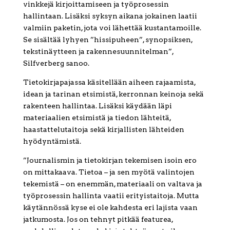
vinkkejä kirjoittamiseen ja työprosessin
hallintaan. Lisäksi syksyn aikana jokainen laatii
valmiin paketin, jota voi lähettää kustantamoille.
Se sisältää lyhyen ”hissipuheen”, synopsiksen,
tekstinäytteen ja rakennesuunnitelman”,
Silfverberg sanoo.
Tietokirjapajassa käsitellään aiheen rajaamista,
idean ja tarinan etsimistä, kerronnan keinoja sekä
rakenteen hallintaa. Lisäksi käydään läpi
materiaalien etsimistä ja tiedon lähteitä,
haastattelutaitoja sekä kirjallisten lähteiden
hyödyntämistä.
”Journalismin ja tietokirjan tekemisen isoin ero
on mittakaava. Tietoa – ja sen myötä valintojen
tekemistä – on enemmän, materiaali on valtava ja
työprosessin hallinta vaatii erityistaitoja. Mutta
käytännössä kyse ei ole kahdesta eri lajista vaan
jatkumosta. Jos on tehnyt pitkää featurea,