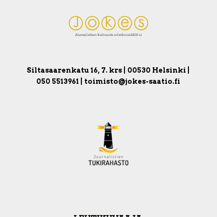
Siltasaarenkatu 16, 7. krs | 00530 Helsinki |
050 5513961 | toimisto@jokes-saatio.fi