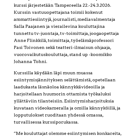
kurssi järjestetään Tampereella 22.-24.3.2026.
Kurssin vastuuopettajana toimii kokenut
ammattiesiintyjä, journalisti, mediavalmentaja
Salla Paajanen ja vierailevina kouluttajina
tunnettu tv-juontaja, tv-toimittaja, joogaopettaja
Anne Flinkkilä, toimittaja, työelämäprofessori
Pasi Toivonen sekä teatteri-ilmaisun ohjaaja,
vuorovaikutuskouluttaja, stand up -koomikko
Johanna Tohni.
Kurssilla käydään läpi muun muassa
esiintymisjännityksen selättämistä, opetellaan
laadukasta läsnäoloa kännykkävideoilla ja
harjoitellaan huumorin ottamista työkaluksi
yllättäviin tilanteisiin. Esiintymisharjoituksia
kuvataan videokameralla ja omilla kännyköillä, ja
lopputulokset ruoditaan yhdessä omassa,
turvallisessa kurssiporukassa.
”Me kouluttajat olemme esiintymisen konkareita,