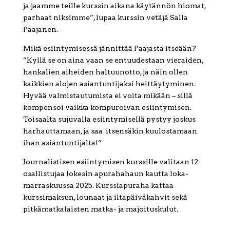
ja jaamme teille kurssin aikana käytännön hiomat,
parhaat niksimme”, lupaa kurssin vetäjä Salla
Paajanen.
Mikä esiintymisessä jännittää Paajasta itseään?
”Kyllä se on aina vaan se entuudestaan vieraiden,
hankalien aiheiden haltuunotto, ja näin ollen
kaikkien alojen asiantuntijaksi heittäytyminen.
Hyvää valmistautumista ei voita mikään – sillä
kompensoi vaikka kompuroivan esiintymisen.
Toisaalta sujuvalla esiintymisellä pystyy joskus
harhauttamaan, ja saa itsensäkin kuulostamaan
ihan asiantuntijalta!”
Journalistisen esiintymisen kurssille valitaan 12
osallistujaa Jokesin apurahahaun kautta loka-
marraskuussa 2025. Kurssiapuraha kattaa
kurssimaksun, lounaat ja iltapäiväkahvit sekä
pitkämatkalaisten matka- ja majoituskulut.