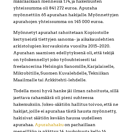
määräaikaan mennessä 174, ja hakemusten
yhteissumma oli 841 272 euroa. Apuraha
myönnettiin 65 apurahan hakijalle. Myönnettyjen
apurahojen yhteissumma on 145 000 euroa.
Myönnetyt apurahat rahoitetaan Kopiostolle
kertyneistä tiettyjen sanoma- ja aikakauslehtien
arkistolupien korvauksista vuosilta 2015–2020.
Apurahan saamisen edellytyksenä oli, että tekijä
on työskennellyt joko työsuhteisesti tai
freelancerina Helsingin Sanomille, Karjalaiselle,
Mikrobitille, Suomen Kuvalehdelle, Tekniikan
Maailmalle tai Arkkitehti-lehdelle.
Todella moni hyvä hanke jäi ilman rahoitusta, sillä
jaettava rahamäärä oli pieni suhteessa
hakemuksiin. Jokes-säätiön hallitus toivoo, että ne
hakijat, joille ei apurahaa tästä hausta myönnetty,
hakisivat säätiön kevään haussa uudelleen
apurahaa.
Apurahahaku
on parhaillaan
meneillään ja päättyy 14. toukokuuta kello 16.