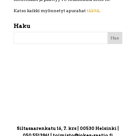
Katso kaikki myönnetyt apurahat
täältä
.
Haku
Siltasaarenkatu 16, 7. krs | 00530 Helsinki |
050 5513961 | toimisto@jokes-saatio.fi