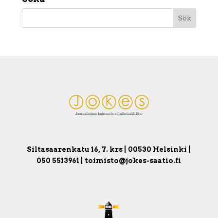
Siltasaarenkatu 16, 7. krs | 00530 Helsinki |
050 5513961 | toimisto@jokes-saatio.fi