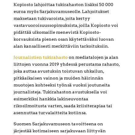
Kopiosto lahjoittaa tukirahaston lisäksi 50 000
euroa myös Sarjakuvamuseolle. Lahjoitukset
maksetaan tukivaroista, joita kertyy
vastavuoroisuussopimuksista, joilla Kopiosto voi
pidättää ulkomaille menevistä Kopiosto-
korvauksista pienen osan käytettäväksi luovan
alan kansallisesti merkittäviin tarkoituksiin.
Journalistien tukirahasto
on mediatalojen ja alan
liittojen vuonna 2019 yhdessä perustama rahasto,
joka auttaa avustuksin toistuvan uhkailun,
pitkäaikaisen vainon ja muiden häirinnän
muotojen kohteeksi työnsä vuoksi joutuneita
journalisteja. Tukirahaston avustuksella voi
esimerkiksi hankkia lakineuvontaa
rikosilmoitusta varten, saada kriisiterapiaa tai
asennuttaa turvalaitteita kotiinsa.
Suomen Sarjakuvamuseon tavoitteena on
järjestää kotimaiseen sarjakuvaan liittyvän