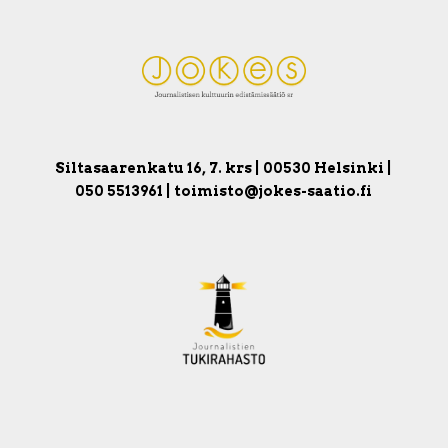
Siltasaarenkatu 16, 7. krs | 00530 Helsinki |
050 5513961 | toimisto@jokes-saatio.fi