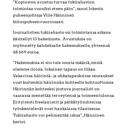
”Kopioston avustus turvaa tukirahaston
toimintaa vuosiksi eteen päin”, sanoi Jokesin
puheenjohtaja Ville Hänninen
kiitospuheenvuorossaan.
Journalistien tukirahasto on toimintansa aikana
käsitellyt 13 hakemusta. Avustuksia on
myönnetty kahdeksalle hakemukselle, yhteensä
48 669 euroa.
”Hakemuksia ei siis tule suuria määriä, mistä
olemme iloisia. Jokainen tapaus on liikaa.
Vakavissa häirintä- ja uhkatapauksissa seuraukset
ovat kuitenkin häirinnän kohteelle kohtuuttomia.
Häirinnän kohteeksi joutuva journalisti on
vaarassa menettää terveytensä ja toimeentulonsa.
Erityisesti freelancerit ja pätkätyösuhteissa
työskentelevät ovat hankalassa tilanteessa.
Tukirahasto voi pehmentää iskua”, Hänninen
kertoi.