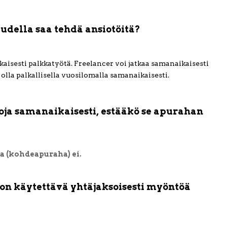
udella saa tehdä ansiotöitä?
isesti palkkatyötä. Freelancer voi jatkaa samanaikaisesti
olla palkallisella vuosilomalla samanaikaisesti.
hoja samanaikaisesti, estääkö se apurahan
a (kohdeapuraha) ei.
 on käytettävä yhtäjaksoisesti myöntöä