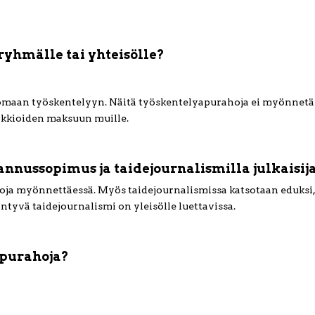
yhmälle tai yhteisölle?
 omaan työskentelyyn. Näitä työskentelyapurahoja ei myönnetä
alkkioiden maksuun muille.
tannussopimus ja taidejournalismilla julkaisij
ja myönnettäessä. Myös taidejournalismissa katsotaan eduksi,
syntyvä taidejournalismi on yleisölle luettavissa.
 apurahoja?