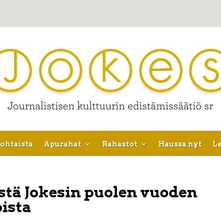
ohtaista
Apurahat
Rahastot
Haussa nyt
Le
ä Jokesin puolen vuoden
ista