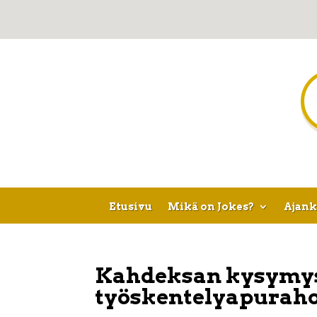
Etusivu
Mikä on Jokes?
Ajank
Kahdeksan kysymyst
työskentelyapuraho