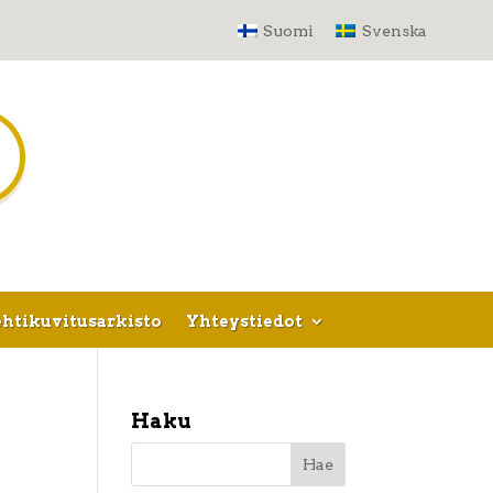
Suomi
Svenska
htikuvitusarkisto
Yhteystiedot
Haku