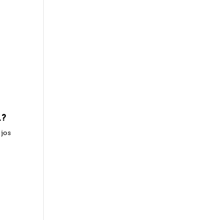
a?
 jos