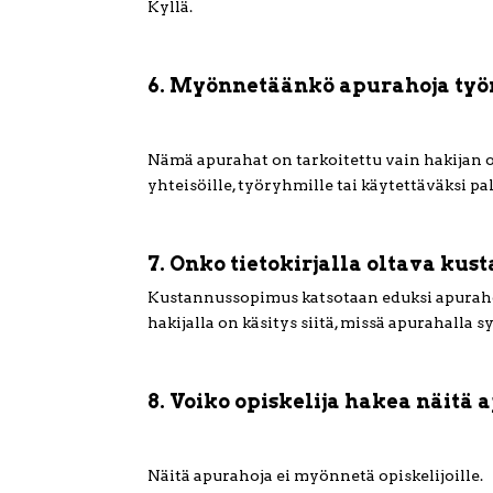
Kyllä.
6. Myönnetäänkö apurahoja työr
Nämä apurahat on tarkoitettu vain hakijan
yhteisöille, työryhmille tai käytettäväksi p
7. Onko tietokirjalla oltava kus
Kustannussopimus katsotaan eduksi apuraho
hakijalla on käsitys siitä, missä apurahalla 
8. Voiko opiskelija hakea näitä
Näitä apurahoja ei myönnetä opiskelijoille.