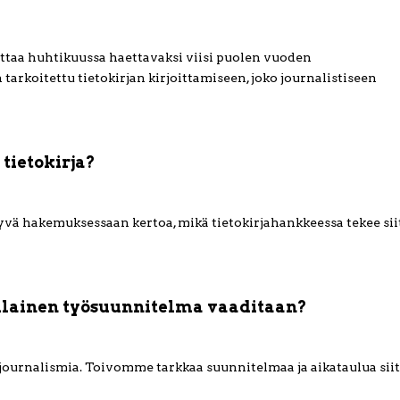
aittaa huhtikuussa haettavaksi viisi puolen vuoden
arkoitettu tietokirjan kirjoittamiseen, joko journalistiseen
 tietokirja?
hyvä hakemuksessaan kertoa, mikä tietokirjahankkeessa tekee sii
illainen työsuunnitelma vaaditaan?
a journalismia. Toivomme tarkkaa suunnitelmaa ja aikataulua siit