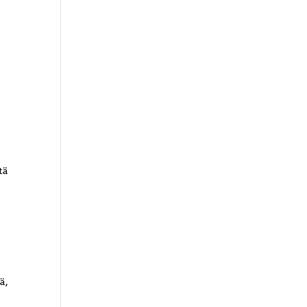
tä
ä,