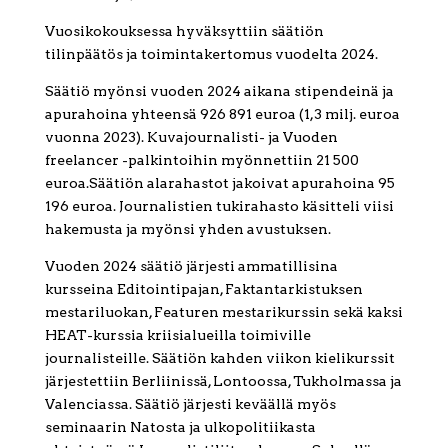
Vuosikokouksessa hyväksyttiin säätiön
tilinpäätös ja toimintakertomus vuodelta 2024.
Säätiö myönsi vuoden 2024 aikana stipendeinä ja
apurahoina yhteensä 926 891 euroa (1,3 milj. euroa
vuonna 2023). Kuvajournalisti- ja Vuoden
freelancer -palkintoihin myönnettiin 21 500
euroa.Säätiön alarahastot jakoivat apurahoina 95
196 euroa. Journalistien tukirahasto käsitteli viisi
hakemusta ja myönsi yhden avustuksen.
Vuoden 2024 säätiö järjesti ammatillisina
kursseina Editointipajan, Faktantarkistuksen
mestariluokan, Featuren mestarikurssin sekä kaksi
HEAT-kurssia kriisialueilla toimiville
journalisteille. Säätiön kahden viikon kielikurssit
järjestettiin Berliinissä, Lontoossa, Tukholmassa ja
Valenciassa. Säätiö järjesti keväällä myös
seminaarin Natosta ja ulkopolitiikasta