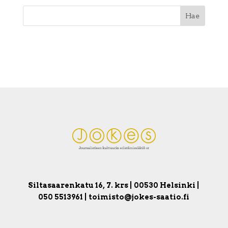
Siltasaarenkatu 16, 7. krs | 00530 Helsinki |
050 5513961 | toimisto@jokes-saatio.fi