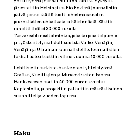
yhteistyössä Journalistiliiton kanssa. Syksyllä
järjestettiin Helsingissä Bio Rexissä Journalistin
päivä, jonne säätiö tuotti ohjelmaosuuden
journalistien uhkailusta ja häirinnästä. Säätiö
rahoitti lisäksi 30 000 eurolla
Turvaresidenssitoimintaa, joka tarjoaa toipumis-
ja työskentelymahdollisuuksia Valko-Venäjän,
Venäjän ja Ukrainan journalisteille. Journalistien
tukirahastoa tuettiin viime vuonna 10 000 eurolla.
Lehtikuvitusarkisto-hanke eteni yhteistyössä
Grafian, Kuvittajien ja Museoviraston kanssa.
Hankkeeseen saatiin 40 000 euron avustus
Kopiostolta, ja projektiin palkattiin määräaikainen
suunnittelija vuoden lopussa.
Haku