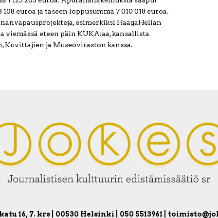
3 108 euroa ja taseen loppusumma 7 010 018 euroa.
ananvapausprojekteja, esimerkiksi HaagaHelian
ana viemässä eteen päin KUKA:aa, kansallista
, Kuvittajien ja Museoviraston kanssa.
atu 16, 7. krs | 00530 Helsinki | 050 5513961 | toimisto@jo