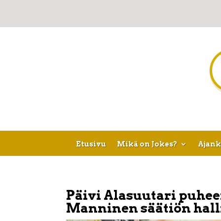
Etusivu
Mikä on Jokes?
Ajank
Päivi Alasuutari puheen
Manninen säätiön hall