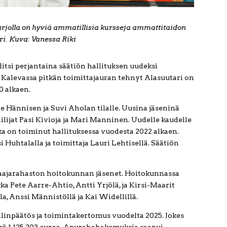
tarjolla on hyviä ammatillisia kursseja ammattitaidon
ri. Kuva: Vanessa Riki
litsi perjantaina säätiön hallituksen uudeksi
 Kalevassa pitkän toimittajauran tehnyt Alasuutari on
0 alkaen.
lle Hännisen ja Suvi Aholan tilalle. Uusina jäseninä
jailijat Pasi Kivioja ja Mari Manninen. Uudelle kaudelle
ka on toiminut hallituksessa vuodesta 2022 alkaen.
i Huhtalalla ja toimittaja Lauri Lehtisellä. Säätiön
aajarahaston hoitokunnan jäsenet. Hoitokunnassa
 Pete Aarre-Ahtio, Antti Yrjölä, ja Kirsi-Maarit
Anssi Männistöllä ja Kai Widellillä.
ilinpäätös ja toimintakertomus vuodelta 2025. Jokes
sä 1 125 203 euroa. Apurahahakemuksia saapui