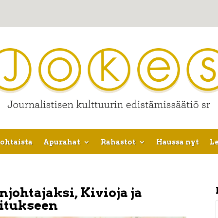
ohtaista
Apurahat
Rahastot
Haussa nyt
Le
johtajaksi, Kivioja ja
itukseen