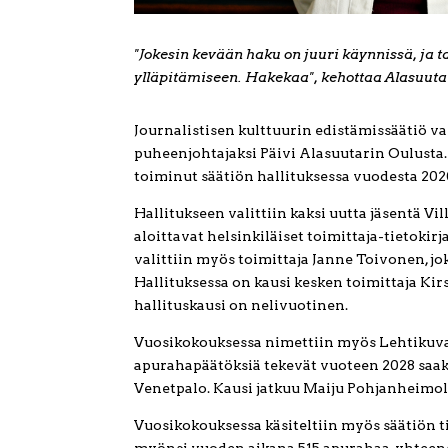
"Jokesin kevään haku on juuri käynnissä, ja 
ylläpitämiseen. Hakekaa", kehottaa Alasuuta
Journalistisen kulttuurin edistämissäätiö va
puheenjohtajaksi Päivi Alasuutarin Oulusta.
toiminut säätiön hallituksessa vuodesta 202
Hallitukseen valittiin kaksi uutta jäsentä Vi
aloittavat helsinkiläiset toimittaja-tietokir
valittiin myös toimittaja Janne Toivonen, jo
Hallituksessa on kausi kesken toimittaja Kirs
hallituskausi on nelivuotinen.
Vuosikokouksessa nimettiin myös Lehtikuv
apurahapäätöksiä tekevät vuoteen 2028 saakka
Venetpalo. Kausi jatkuu Maiju Pohjanheimolla, 
Vuosikokouksessa käsiteltiin myös säätiön t
myönsi vuoden aikana 515 apurahaa, yhteen