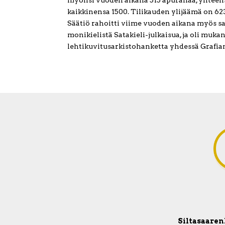
kaikkinensa 1500. Tilikauden ylijäämä on 62
Säätiö rahoitti viime vuoden aikana myös s
monikielistä Satakieli-julkaisua, ja oli muk
lehtikuvitusarkistohanketta yhdessä Grafian
Siltasaarenk