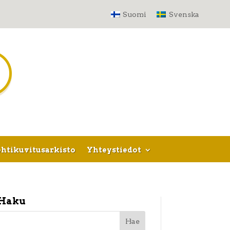
Suomi
Svenska
htikuvitusarkisto
Yhteystiedot
Haku