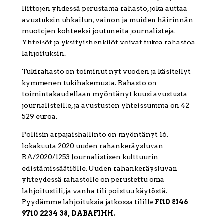
liittojen yhdessä perustama rahasto, joka auttaa
avustuksin uhkailun, vainon ja muiden häirinnän
muotojen kohteeksi joutuneita journalisteja.
Yhteisöt ja yksityishenkilöt voivat tukea rahastoa
lahjoituksin.
Tukirahasto on toiminut nyt vuoden ja käsitellyt
kymmenen tukihakemusta. Rahasto on
toimintakaudellaan myöntänyt kuusi avustusta
journalisteille, ja avustusten yhteissumma on 42
529 euroa.
Poliisin arpajaishallinto on myöntänyt 16.
lokakuuta 2020 uuden rahankeräysluvan
RA/2020/1253 Journalistisen kulttuurin
edistämissäätiölle. Uuden rahankeräysluvan
yhteydessä rahastolle on perustettu oma
lahjoitustili, ja vanha tili poistuu käytöstä.
Pyydämme lahjoituksia jatkossa tilille
FI10 8146
9710 2234 38, DABAFIHH.