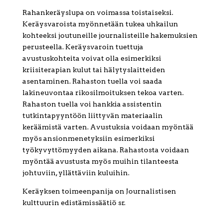
Rahankeräyslupa on voimassa toistaiseksi.
Keräysvaroista myönnetään tukea uhkailun
kohteeksi joutuneille journalisteille hakemuksien
perusteella. Keräysvaroin tuettuja
avustuskohteita voivat olla esimerkiksi
kriisiterapian kulut tai hälytyslaitteiden
asentaminen. Rahaston tuella voi saada
lakineuvontaa rikosilmoituksen tekoa varten.
Rahaston tuella voi hankkia assistentin
tutkintapyyntöön liittyvän materiaalin
keräämistä varten. Avustuksia voidaan myöntää
myös ansionmenetyksiin esimerkiksi
työkyvyttömyyden aikana. Rahastosta voidaan
myöntää avustusta myös muihin tilanteesta
johtuviin, yllättäviin kuluihin.
Keräyksen toimeenpanija on Journalistisen
kulttuurin edistämissäätiö sr.