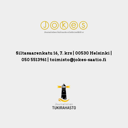
Siltasaarenkatu 16, 7. krs | 00530 Helsinki |
050 5513961 | toimisto@jokes-saatio.fi