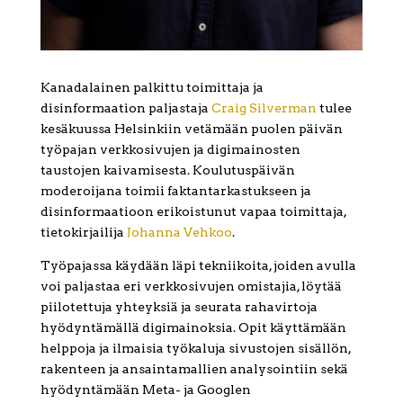
Kanadalainen palkittu toimittaja ja
disinformaation paljastaja
Craig Silverman
tulee
kesäkuussa Helsinkiin vetämään puolen päivän
työpajan verkkosivujen ja digimainosten
taustojen kaivamisesta. Koulutuspäivän
moderoijana toimii faktantarkastukseen ja
disinformaatioon erikoistunut vapaa toimittaja,
tietokirjailija
Johanna Vehkoo
.
Työpajassa käydään läpi tekniikoita, joiden avulla
voi paljastaa eri verkkosivujen omistajia, löytää
piilotettuja yhteyksiä ja seurata rahavirtoja
hyödyntämällä digimainoksia. Opit käyttämään
helppoja ja ilmaisia työkaluja sivustojen sisällön,
rakenteen ja ansaintamallien analysointiin sekä
hyödyntämään Meta- ja Googlen