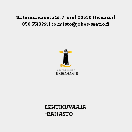
Siltasaarenkatu 16, 7. krs | 00530 Helsinki |
050 5513961 | toimisto@jokes-saatio.fi