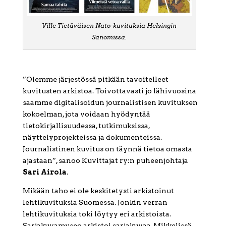
Ville Tietäväisen Nato-kuvituksia Helsingin
Sanomissa.
”Olemme järjestössä pitkään tavoitelleet
kuvitusten arkistoa. Toivottavasti jo lähivuosina
saamme digitalisoidun journalistisen kuvituksen
kokoelman, jota voidaan hyödyntää
tietokirjallisuudessa, tutkimuksissa,
näyttelyprojekteissa ja dokumenteissa.
Journalistinen kuvitus on täynnä tietoa omasta
ajastaan”, sanoo Kuvittajat ry:n puheenjohtaja
Sari Airola
.
Mikään taho ei ole keskitetysti arkistoinut
lehtikuvituksia Suomessa. Jonkin verran
lehtikuvituksia toki löytyy eri arkistoista.
Sarjakuvamuseo arkistoi sarjakuvaa, Mikkelissä