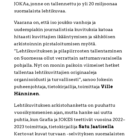
JOKAa, jonne on tallennettu jo yli 20 miljoonaa
suomalaista lehtikuvaa.
Vaarana on, että iso joukko vanhoja ja
uudempiakin journalistisia kuvituksia katoaa
hitaasti kuvittajien ikääntymisen ja sähköisen
arkistoinnin pirstaloitumisen myötä.
”Lehtikuvituksen ja pilapiirrosten tallentaminen
on Suomessa ollut verrattain sattumanvaraisella
pohjalla. Nyt on monin paikoin viimeiset hetket
tallentaa lehtikuvittajien originaaleja
organisoidusti ja turvallisesti”, sanoo Jokesin
puheenjohtaja, tietokirjailija, toimittaja
Ville
Hänninen
.
Lehtikuvituksen arkistohanketta on puuhattu
vuosikymmenien ajan, mutta hanke sai uutta
puhtia, kun Grafia ja JOKES teettivät vuosina 2022–
2023 toimittaja, tietokirjailija
Satu Jaatisella
Kertovat kuvat turvaan -selvityksen suomalaisten