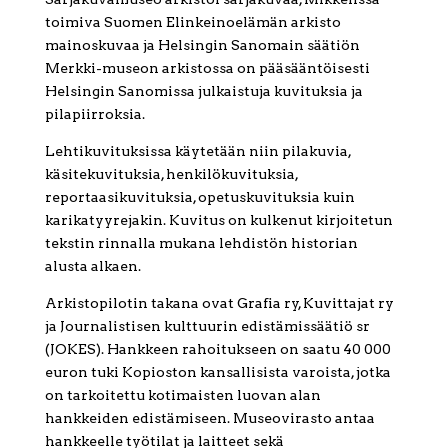
toimiva Suomen Elinkeinoelämän arkisto
mainoskuvaa ja Helsingin Sanomain säätiön
Merkki-museon arkistossa on pääsääntöisesti
Helsingin Sanomissa julkaistuja kuvituksia ja
pilapiirroksia.
Lehtikuvituksissa käytetään niin pilakuvia,
käsitekuvituksia, henkilökuvituksia,
reportaasikuvituksia, opetuskuvituksia kuin
karikatyyrejakin. Kuvitus on kulkenut kirjoitetun
tekstin rinnalla mukana lehdistön historian
alusta alkaen.
Arkistopilotin takana ovat Grafia ry, Kuvittajat ry
ja Journalistisen kulttuurin edistämissäätiö sr
(JOKES). Hankkeen rahoitukseen on saatu 40 000
euron tuki Kopioston kansallisista varoista, jotka
on tarkoitettu kotimaisten luovan alan
hankkeiden edistämiseen. Museovirasto antaa
hankkeelle työtilat ja laitteet sekä