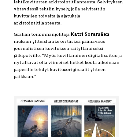
lehtikuvitusten arkistointitilanteesta. Selvityksen
yhteydessä tehtiin kysely, jolla selvitettiin
kuvittajien toiveita ja ajatuksia
arkistointitilanteesta.
Grafian toiminnanjohtaja
Katri Soramäen
mukaan yhteishanke on tärkeä päänavaus
journalistisen kuvituksen säilyttämiseksi
jälkipolville: “Myös kuvittaminen digitalisoituu ja
nyt alkavat olla viimeiset hetket koota aikoinaan
paperille tehdyt kuvitusoriginaalit yhteen
paikkaan.”