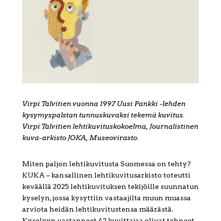
Virpi Talvitien vuonna 1997 Uusi Pankki -lehden
kysymyspalstan tunnuskuvaksi tekemä kuvitus.
Virpi Talvitien lehtikuvituskokoelma, Journalistinen
kuva-arkisto JOKA, Museovirasto.
Miten paljon lehtikuvitusta Suomessa on tehty?
KUKA – kansallinen lehtikuvitusarkisto toteutti
keväällä 2025 lehtikuvituksen tekijöille suunnatun
kyselyn, jossa kysyttiin vastaajilta muun muassa
arviota heidän lehtikuvitustensa määrästä.
Kyselyyn vastanneet 42 kuvittajaa olivat tehneet