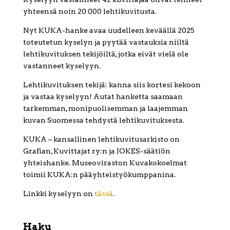
yhteensä noin 20 000 lehtikuvitusta.
Nyt KUKA-hanke avaa uudelleen keväällä 2025
toteutetun kyselyn ja pyytää vastauksia niiltä
lehtikuvituksen tekijöiltä, jotka eivät vielä ole
vastanneet kyselyyn.
Lehtikuvituksen tekijä: kanna siis kortesi kekoon
ja vastaa kyselyyn! Autat hanketta saamaan
tarkemman, monipuolisemman ja laajemman
kuvan Suomessa tehdystä lehtikuvituksesta.
KUKA – kansallinen lehtikuvitusarkisto on
Grafian, Kuvittajat ry:n ja JOKES-säätiön
yhteishanke. Museoviraston Kuvakokoelmat
toimii KUKA:n pääyhteistyökumppanina.
Linkki kyselyyn on
tässä
.
Haku