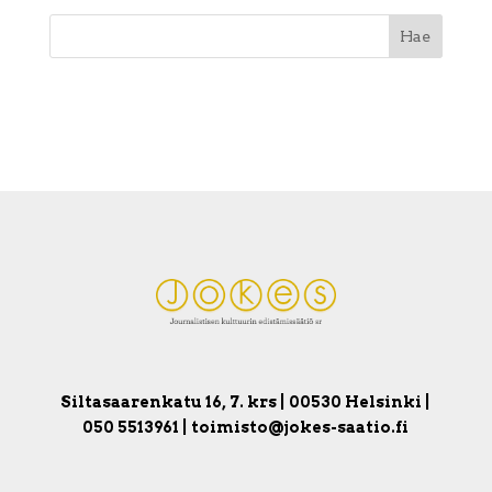
Siltasaarenkatu 16, 7. krs | 00530 Helsinki |
050 5513961 | toimisto@jokes-saatio.fi