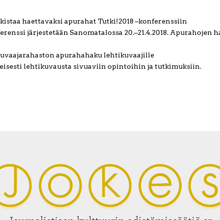
lkistaa haettavaksi apurahat Tutki!2018 –konferenssiin
erenssi järjestetään Sanomatalossa 20.–21.4.2018. Apurahojen 
kuvaajarahaston apurahahaku lehtikuvaajille
sesti lehtikuvausta sivuaviin opintoihin ja tutkimuksiin.