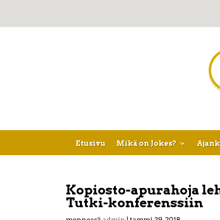
Etusivu
Mikä on Jokes?
Ajank
Kopiosto-apurahoja leh
Tutki-konferenssiin
mennessä
admin
|
tammi 29, 2018