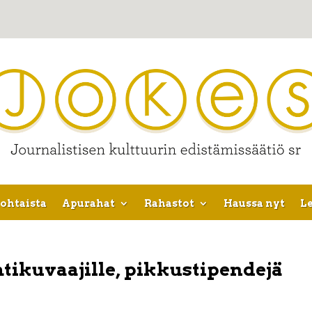
ohtaista
Apurahat
Rahastot
Haussa nyt
Le
tikuvaajille, pikkustipendejä