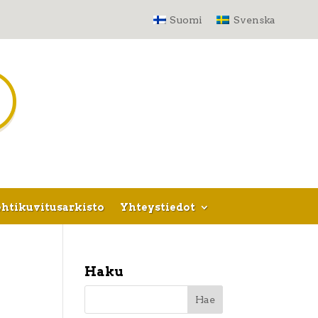
Suomi
Svenska
htikuvitusarkisto
Yhteystiedot
Haku