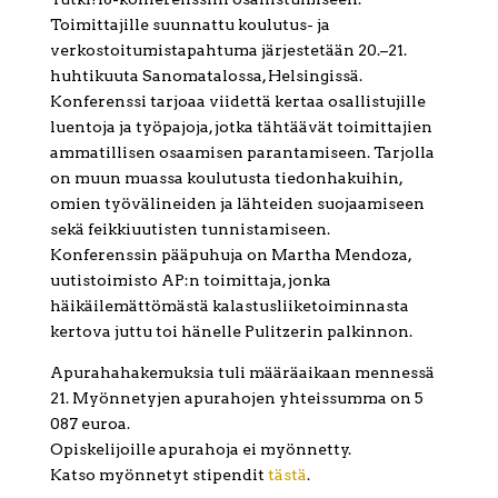
Toimittajille suunnattu koulutus- ja
verkostoitumistapahtuma järjestetään 20.–21.
huhtikuuta Sanomatalossa, Helsingissä.
Konferenssi tarjoaa viidettä kertaa osallistujille
luentoja ja työpajoja, jotka tähtäävät toimittajien
ammatillisen osaamisen parantamiseen. Tarjolla
on muun muassa koulutusta tiedonhakuihin,
omien työvälineiden ja lähteiden suojaamiseen
sekä feikkiuutisten tunnistamiseen.
Konferenssin pääpuhuja on Martha Mendoza,
uutistoimisto AP:n toimittaja, jonka
häikäilemättömästä kalastusliiketoiminnasta
kertova juttu toi hänelle Pulitzerin palkinnon.
Apurahahakemuksia tuli määräaikaan mennessä
21. Myönnetyjen apurahojen yhteissumma on 5
087 euroa.
Opiskelijoille apurahoja ei myönnetty.
Katso myönnetyt stipendit
tästä
.