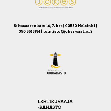
Siltasaarenkatu 16, 7. krs | 00530 Helsinki |
050 5513961 | toimisto@jokes-saatio.fi