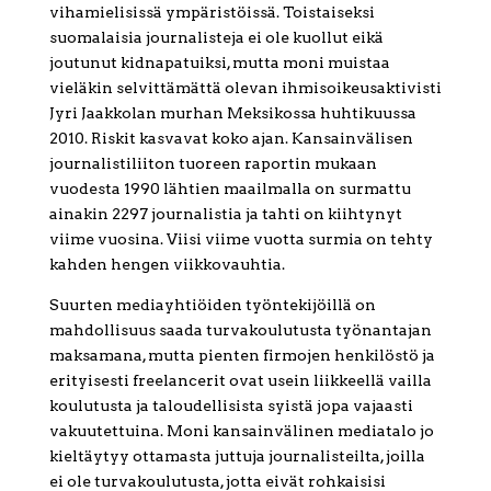
vihamielisissä ympäristöissä. Toistaiseksi
suomalaisia journalisteja ei ole kuollut eikä
joutunut kidnapatuiksi, mutta moni muistaa
vieläkin selvittämättä olevan ihmisoikeusaktivisti
Jyri Jaakkolan murhan Meksikossa huhtikuussa
2010. Riskit kasvavat koko ajan. Kansainvälisen
journalistiliiton tuoreen raportin mukaan
vuodesta 1990 lähtien maailmalla on surmattu
ainakin 2297 journalistia ja tahti on kiihtynyt
viime vuosina. Viisi viime vuotta surmia on tehty
kahden hengen viikkovauhtia.
Suurten mediayhtiöiden työntekijöillä on
mahdollisuus saada turvakoulutusta työnantajan
maksamana, mutta pienten firmojen henkilöstö ja
erityisesti freelancerit ovat usein liikkeellä vailla
koulutusta ja taloudellisista syistä jopa vajaasti
vakuutettuina. Moni kansainvälinen mediatalo jo
kieltäytyy ottamasta juttuja journalisteilta, joilla
ei ole turvakoulutusta, jotta eivät rohkaisisi