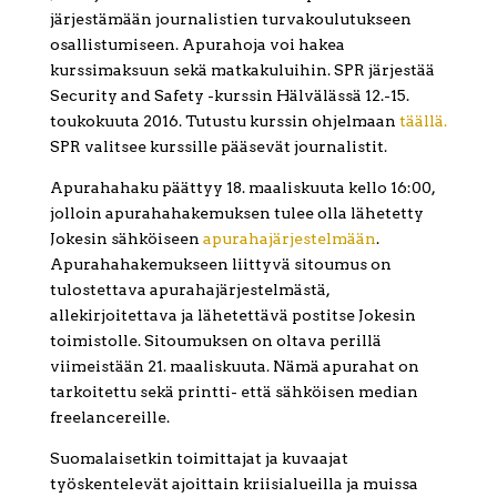
järjestämään journalistien turvakoulutukseen
osallistumiseen. Apurahoja voi hakea
kurssimaksuun sekä matkakuluihin. SPR järjestää
Security and Safety -kurssin Hälvälässä 12.-15.
toukokuuta 2016. Tutustu kurssin ohjelmaan
täällä.
SPR valitsee kurssille pääsevät journalistit.
Apurahahaku päättyy 18. maaliskuuta kello 16:00,
jolloin apurahahakemuksen tulee olla lähetetty
Jokesin sähköiseen
apurahajärjestelmään
.
Apurahahakemukseen liittyvä sitoumus on
tulostettava apurahajärjestelmästä,
allekirjoitettava ja lähetettävä postitse Jokesin
toimistolle. Sitoumuksen on oltava perillä
viimeistään 21. maaliskuuta. Nämä apurahat on
tarkoitettu sekä printti- että sähköisen median
freelancereille.
Suomalaisetkin toimittajat ja kuvaajat
työskentelevät ajoittain kriisialueilla ja muissa