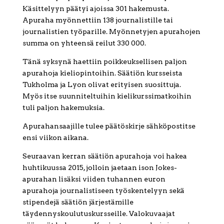
Käsittelyyn päätyi ajoissa 301 hakemusta.
Apuraha myönnettiin 138 journalistille tai
journalistien työparille. Myönnetyjen apurahojen
summa on yhteensä reilut 330 000.
Tänä syksynä haettiin poikkeuksellisen paljon
apurahoja kieliopintoihin. Säätiön kursseista
Tukholma ja Lyon olivat erityisen suosittuja.
Myös itse suunniteltuihin kielikurssimatkoihin
tuli paljon hakemuksia.
Apurahansaajille tulee päätöskirje sähköpostitse
ensi viikon aikana.
Seuraavan kerran säätiön apurahoja voi hakea
huhtikuussa 2015, jolloin jaetaan ison Jokes-
apurahan lisäksi viiden tuhannen euron
apurahoja journalistiseen työskentelyyn sekä
stipendejä säätiön järjestämille
täydennyskoulutuskursseille. Valokuvaajat