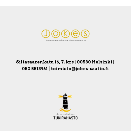
Siltasaarenkatu 16, 7. krs | 00530 Helsinki |
050 5513961 | toimisto@jokes-saatio.fi