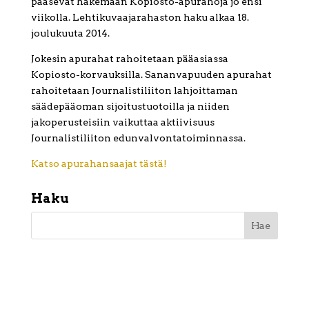
pääsevät hakemaan Kopiosto-apurahoja jo ensi
viikolla. Lehtikuvaajarahaston haku alkaa 18.
joulukuuta 2014.
Jokesin apurahat rahoitetaan pääasiassa
Kopiosto-korvauksilla. Sananvapuuden apurahat
rahoitetaan Journalistiliiton lahjoittaman
säädepääoman sijoitustuotoilla ja niiden
jakoperusteisiin vaikuttaa aktiivisuus
Journalistiliiton edunvalvontatoiminnassa.
Katso apurahansaajat tästä!
Haku