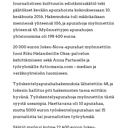
Journalistisen kulttuurin edistämissäätiö teki
päätökset kevään apurahoista kokouksessaan 10.
kesäkuuta 2016. Hakemuksia tuli määräaikaan
mennessä yhteensä 106, ja apurahoja myönnettiin
yhteensä 45. Myönnettyjen apurahojen
yhteissumma oli 198 400 euroa.
20 000 euron Jokes-Nova-apurahat myönnettiin
Jussi Riku Helanderille Oksa-palvelun
kehittämiseen sekä Anna Partaselle ja
työryhmälle Articmania.com – median ja
verkkoyhteisön luomiseen.
Työskentelyapurahahakemuksia lähetettiin 48, ja
Jokesin hallitus piti hakemusten tasoa erittäin
hyvänä. Työskentelyapurahoja myönnettiin tästä
syystä useampia. Haettavana oli 10 apurahaa,
mutta 5000 euron työskentelyapurahan sai 15
journalistia tai journalistien työryhmää.
Säätiö myönsi kolme 22 400 euron Jokes-