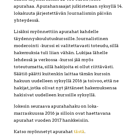
apurahaa. Apurahansaajat julkistetaan syksyllä 14.
lokakuuta järjestettävän Journalismin päivän
yhteydessä.
Lisäksi myönnettiin apurahat kahdelle
täydennyskoulutuskurssille. Journalistinen
moderointi -kurssi ei valitettavasti toteudu, sillä
hakemuksia tuli liian vähän. Lukijaa lähelle
lehdessä ja verkossa -kurssi jää myös
toteutumatta, sillä hakijoita ei ollut riittävästi.
Säätiö päätti kuitenkin laittaa tämän kurssin
hakuun uudelleen syksyllä 2016 ja toivoo, että ne
hakijat, jotka olivat nyt jättäneet hakemuksensa
hakisivat uudelleen kurssille syksyllä.
Jokesin seuraava apurahahaku on loka-
marraskuussa 2016 ja silloin ovat haettavana
apurahat vuoden 2017 hankkeisiin.
Katso myönnetyt apurahat
tästä
.