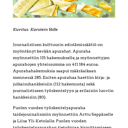
Kuvitus: Karstein Volle
Journalistisen kulttuurin edistämissäätiö on
myöntänyt kevään apurahat. Apuraha
myönnettiin 115 hakemukselle, ja myönnettyjen
apurahojen yhteissumma on 411 184 euroa.
Apurahahakemuksia saapui määräaikaan
mennessä 285. Eniten apurahaa haettiin kirja- ja
julkaisuhankkeisiin (112 hakemusta) sekä
journalistiseen työskentelyyn ja erilaisiin luoviin
hankkeisiin (80).
Puolen vuoden työskentelyapuraha
taidejournalismiin myönnettiin Arttu Seppäselle
ja Liisa Yli-Ketolalle. Puolen vuoden
työskentelyapurahan tietokirjan kirjoittamiseen