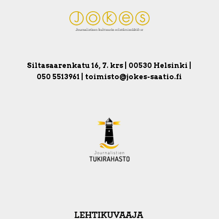
Siltasaarenkatu 16, 7. krs | 00530 Helsinki |
050 5513961 | toimisto@jokes-saatio.fi