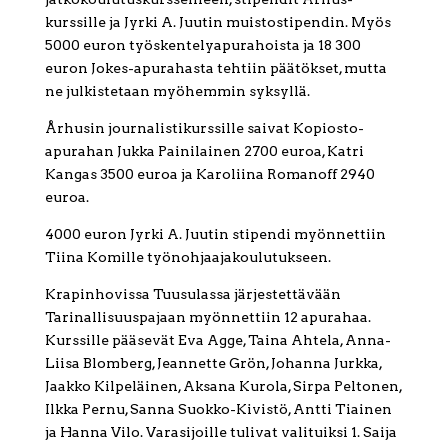
kurssille ja Jyrki A. Juutin muistostipendin. Myös
5000 euron työskentelyapurahoista ja 18 300
euron Jokes-apurahasta tehtiin päätökset, mutta
ne julkistetaan myöhemmin syksyllä.
Århusin journalistikurssille saivat Kopiosto-
apurahan Jukka Painilainen 2700 euroa, Katri
Kangas 3500 euroa ja Karoliina Romanoff 2940
euroa.
4000 euron Jyrki A. Juutin stipendi myönnettiin
Tiina Komille työnohjaajakoulutukseen.
Krapinhovissa Tuusulassa järjestettävään
Tarinallisuuspajaan myönnettiin 12 apurahaa.
Kurssille pääsevät Eva Agge, Taina Ahtela, Anna-
Liisa Blomberg, Jeannette Grön, Johanna Jurkka,
Jaakko Kilpeläinen, Aksana Kurola, Sirpa Peltonen,
Ilkka Pernu, Sanna Suokko-Kivistö, Antti Tiainen
ja Hanna Vilo. Varasijoille tulivat valituiksi 1. Saija