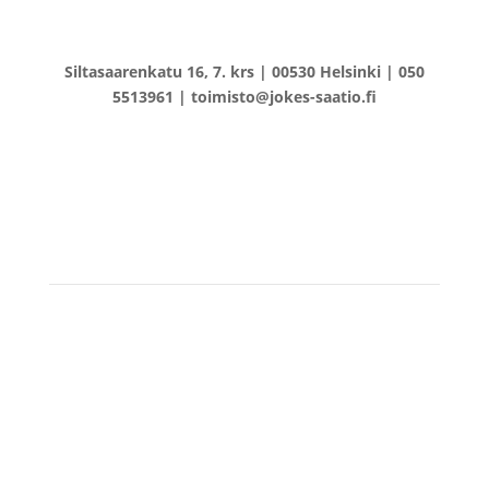
Siltasaarenkatu 16, 7. krs | 00530 Helsinki | 050
5513961 | toimisto@jokes-saatio.fi