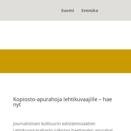
Suomi
Svenska
Kopiosto-apurahoja lehtikuvaajille – hae
nyt
Journalistisen kulttuurin edistämissäätiön
Lehtikuvaajarahasto julkistaa haettavaksi apurahat