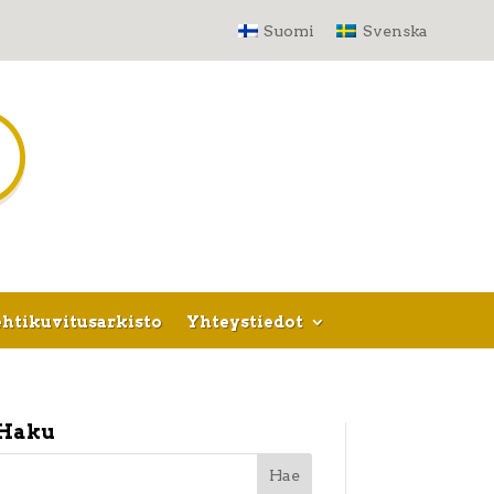
Suomi
Svenska
htikuvitusarkisto
Yhteystiedot
Haku