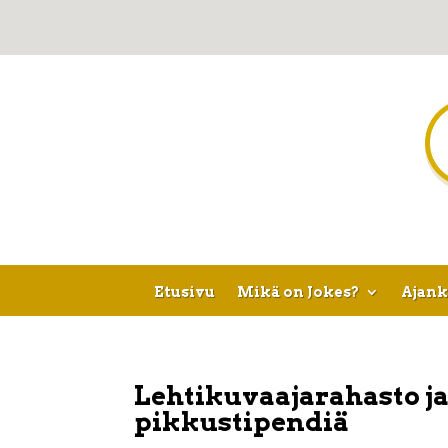
Etusivu
Mikä on Jokes?
Ajank
Lehtikuvaajarahasto ja
pikkustipendiä