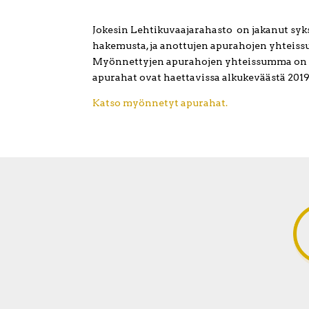
Jokesin Lehtikuvaajarahasto on jakanut sy
hakemusta, ja anottujen apurahojen yhteissu
Myönnettyjen apurahojen yhteissumma on 3
apurahat ovat haettavissa alkukeväästä 2019
Katso myönnetyt apurahat.