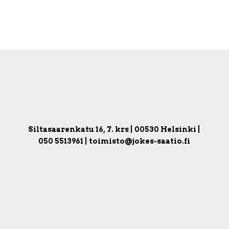
Siltasaarenkatu 16, 7. krs | 00530 Helsinki |
050 5513961 | toimisto@jokes-saatio.fi