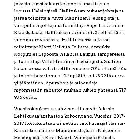
Jokesin vuosikokous kokoontui maaliskuun
lopussa Helsingissä. Hallituksen puheenjohtajana
jatkaa toimittaja Antti Manninen Helsingistä ja
varapuheenjohtajana toimittaja Aapo Parviainen
Klaukkalasta. Hallituksen jäsenet eivät olleet tänä
vuonna erovuorossa. Hallituksessa jatkavat
toimittajat Matti Heikura Oulusta, Annukka
Korpimies Espoosta, Ailaliisa Laurila Tampereelta
ja toimittaja Ville Hänninen Helsingistä. Säätiön
kokouksessa vahvistettiin vuoden 2016 tilinpäätös
ja toimintakertomus. Tilinpäätös oli 293 314 euroa
ylijäämäinen. Apurahoja ja stipendejä
myönnettiin rahastot mukaan lukien yhteensä 717
976 euroa.
Vuosikokouksessa vahvistettiin myös Jokesin
Lehtikuvaajarahaston kokoonpano. Vuosiksi 2017-
2019 hoitokuntaan nimettiin valokuvaajat Hanna-
Kaisa Hämäläinen Muuramesta, Sarri Kukkonen
Helsingistä ja Kirsi-Maarit Venetpalo Salosta.